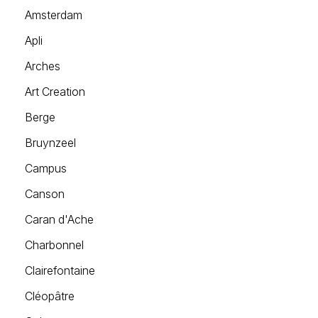
Loisirs Créatifs
Amsterdam
Apli
Coffrets & cadeaux
Arches
Encadrement
Art Creation
mail
Contact / Aide
Berge
Bruynzeel
Campus
Canson
Caran d'Ache
Charbonnel
Clairefontaine
Cléopâtre