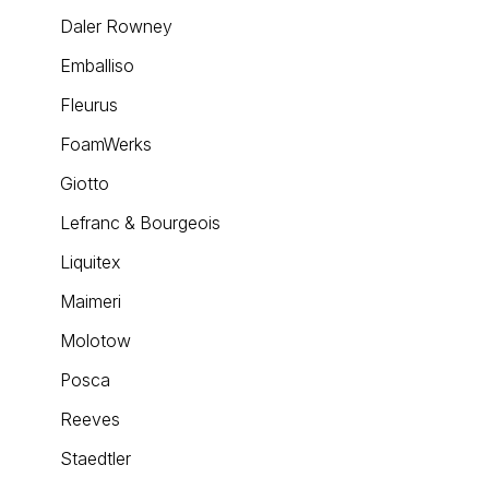
Daler Rowney
Emballiso
Fleurus
FoamWerks
Giotto
Lefranc & Bourgeois
Liquitex
Maimeri
Molotow
Posca
Reeves
Staedtler