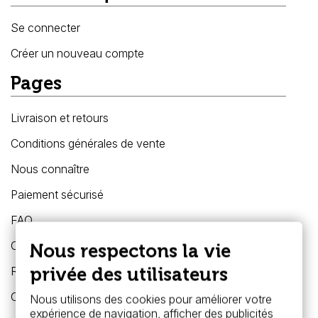
Se connecter
Créer un nouveau compte
Pages
Livraison et retours
Conditions générales de vente
Nous connaître
Paiement sécurisé
FAQ
Creastore Angers
Nous respectons la vie
privée des utilisateurs
Retrait à la boutique Creastore - Angers
Concours de dessin Faber-Castell
Nous utilisons des cookies pour améliorer votre
expérience de navigation, afficher des publicités