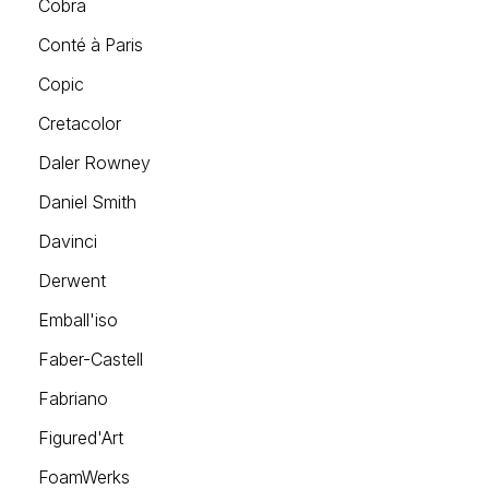
Cobra
Conté à Paris
Copic
Cretacolor
Daler Rowney
Daniel Smith
Davinci
Derwent
Emball'iso
Faber-Castell
Fabriano
Figured'Art
FoamWerks