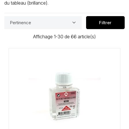
Loisirs Créatifs
du tableau (brillance).
Coffrets & cadeaux
keyboard_arrow_down
Pertinence
Filtrer
Encadrement
Affichage 1-30 de 66 article(s)
mail
Contact / Aide