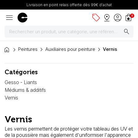
Livraison en point relais offerte dès 99€ d'achat
menu
sell
pin_drop
account_circle
shopping_bag
0
search
home
Peintures
Peintures
Auxiliaires pour peinture
Vernis
Pinceaux & fournitures
Catégories
Châssis, toiles & chevalets
Gesso - Liants
Médiums & additifs
Papiers
Vernis
Dessin & arts graphiques
Vernis
Cartons mousse & plume
Les vernis permettent de protéger votre tableau des UV et
de la poussière mais également d'uniformiser l'apparence