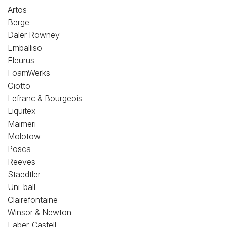
Loisirs Créatifs
Artos
Berge
Coffrets & cadeaux
Daler Rowney
Emballiso
Encadrement
Fleurus
FoamWerks
mail
Contact / Aide
Giotto
Lefranc & Bourgeois
Liquitex
Maimeri
Molotow
Posca
Reeves
Staedtler
Uni-ball
Clairefontaine
Winsor & Newton
Faber-Castell