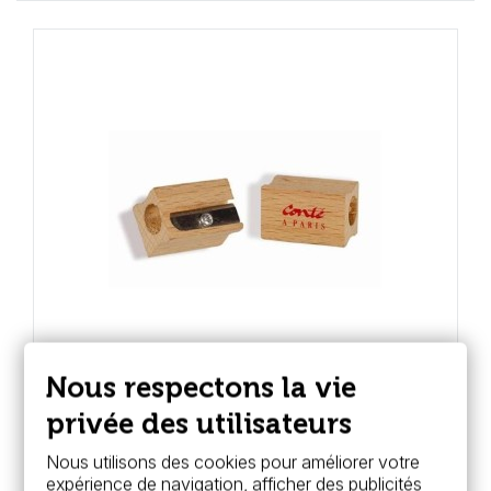
Nous respectons la vie
Conté à Paris
privée des utilisateurs
Taille-crayon Conté
Nous utilisons des cookies pour améliorer votre
4,95 €
expérience de navigation, afficher des publicités