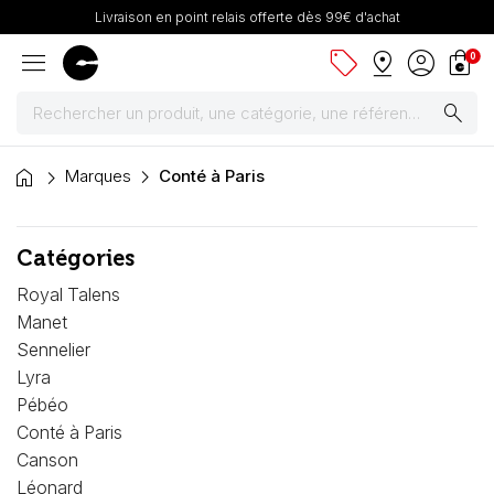
Livraison en point relais offerte dès 99€ d'achat
menu
sell
pin_drop
account_circle
shopping_bag
0
search
home
Peintures
Marques
Conté à Paris
Pinceaux & fournitures
Catégories
Châssis, toiles & chevalets
Royal Talens
Manet
Papiers
Sennelier
Lyra
Dessin & arts graphiques
Pébéo
Conté à Paris
Cartons mousse & plume
Canson
Léonard