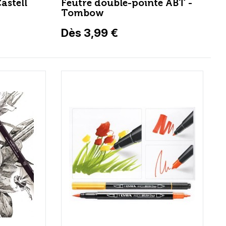
astell
Feutre double-pointe ABT -
Tombow
Dès 3,99 €