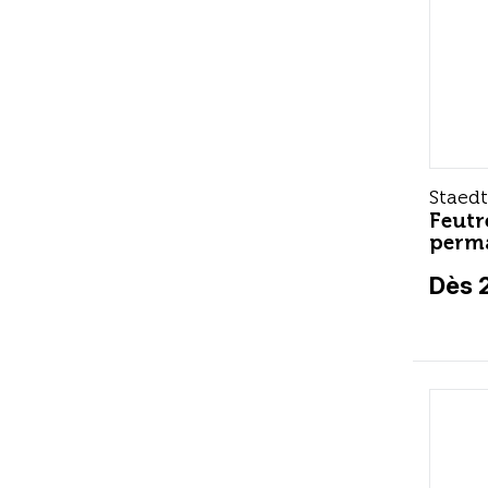
Staedt
Feutr
perma
Dès 