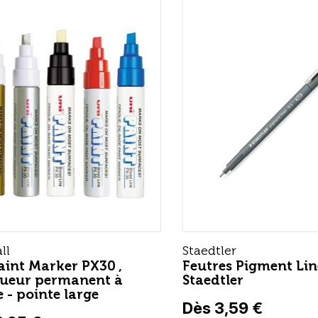
ll
Staedtler
aint Marker PX30 ,
Feutres Pigment Lin
ueur permanent à
Staedtler
e - pointe large
Dès 3,59 €