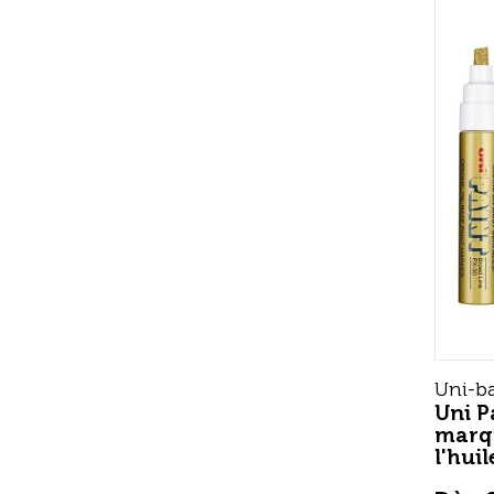
Uni-ba
Uni P
marq
l'huil