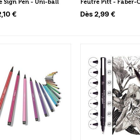
e Sign Pen - Uni-ball
Feutre Pitt - Faber-C
,10 €
Dès 2,99 €