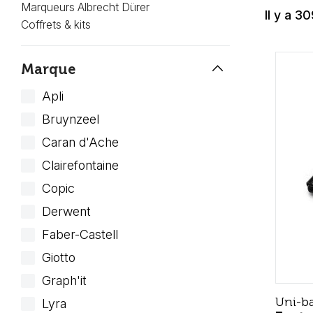
Marqueurs Albrecht Dürer
Il y a 3
Coffrets & kits
keyboard_arrow_up
Marque
Apli
Bruynzeel
Caran d'Ache
Clairefontaine
Copic
Derwent
Faber-Castell
Giotto
Graph'it
Uni-ba
Lyra