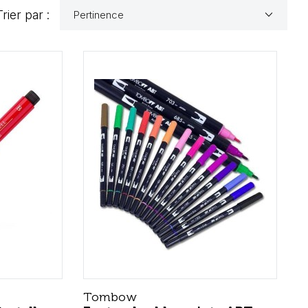
keyboard_arrow_down
Trier par :
Pertinence
Tombow