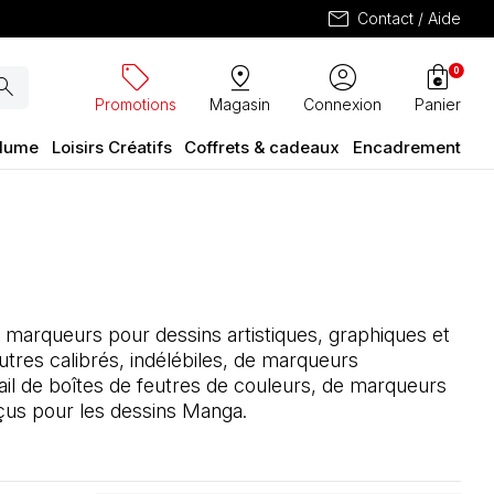
mail
Contact / Aide
sell
pin_drop
account_circle
shopping_bag
0
arch
Promotions
Magasin
Connexion
Panier
plume
Loisirs Créatifs
Coffrets & cadeaux
Encadrement
e marqueurs pour dessins artistiques, graphiques et
eutres calibrés, indélébiles, de marqueurs
l de boîtes de feutres de couleurs, de marqueurs
nçus pour les dessins Manga.