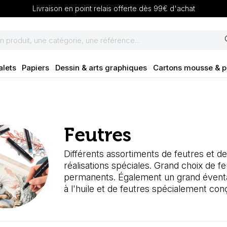
Livraison en point relais offerte dès 99€ d'achat
se
alets
Papiers
Dessin & arts graphiques
Cartons mousse & 
Feutres
Différents assortiments de feutres et d
réalisations spéciales. Grand choix de f
permanents. Également un grand éventai
à l'huile et de feutres spécialement co