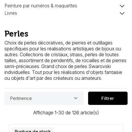
Loisirs Créatifs
keyboard_arrow_down
Peinture par numéros & maquettes
keyboard_arrow_down
Livres
Coffrets & cadeaux
Perles
Encadrement
Choix de perles décoratives, de pierres et outillages
mail
Contact / Aide
spécifiques pour les réalisations artistiques de bijoux ou
autres. Collections de cristaux, strass, perles de toutes
tailles, assortiment de pendentifs, de rocailles et de pierres
semi-précieuses. Grand choix de perles Swarovski
individuelles. Tout pour les réalisations d'objets fantaisie
ou objets d'art par des créateurs ou amateurs.
keyboard_arrow_down
Pertinence
Filtrer
Affichage 1-30 de 126 article(s)
Rupture de stock