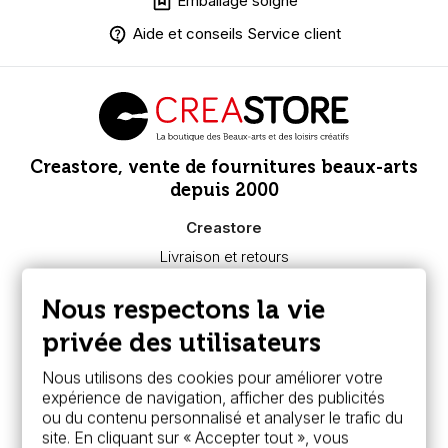
Emballage soigné
Aide et conseils Service client
Creastore, vente de fournitures beaux-arts
depuis 2000
Creastore
Livraison et retours
Nous connaître
Paiement sécurisé
Nous respectons la vie
FAQ
Boutique à Angers
privée des utilisateurs
Services
Nous utilisons des cookies pour améliorer votre
expérience de navigation, afficher des publicités
Carte fidélité & avantages
ou du contenu personnalisé et analyser le trafic du
Chèque cadeau, bon cadeaux
site. En cliquant sur « Accepter tout », vous
Devis & bon de commande