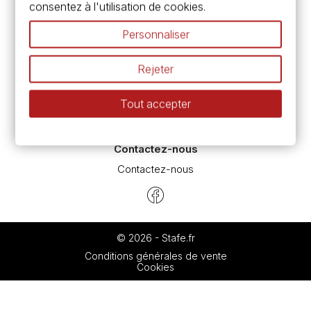
consentez à l'utilisation de cookies.
Pass culture - mode d'emploi
Nos promotions en cours
Personnaliser
Espace conseils
L’aquarelle en tubes ou en godets ?
Rejeter
Le vocabulaire technique de l’aquarelle
Différence entre peinture Fine et Extra-fine
Tout accepter
Préparer une toile pour peinture à l'huile et acrylique
Nettoyage et entretien des pinceaux
Contactez-nous
Contactez-nous
© 2026 - Stafe.fr
Conditions générales de vente
Cookies