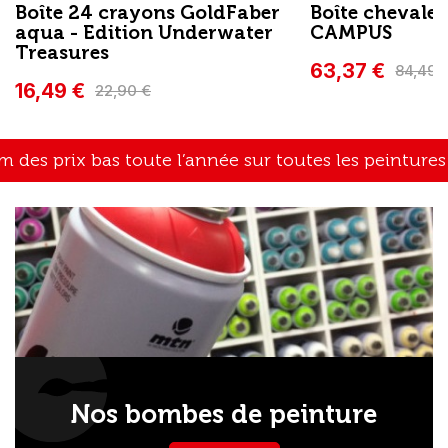
Boîte 24 crayons GoldFaber
Boîte chevalet
aqua - Edition Underwater
CAMPUS
Treasures
63,37 €
84,49 
16,49 €
22,90 €
 prix bas toute l’année sur toutes les peintures à l'h
Nos bombes de peinture