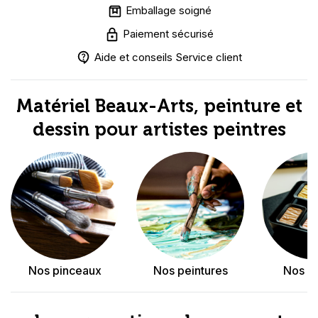
Loisirs Créatifs
Emballage soigné
Paiement sécurisé
Coffrets & cadeaux
Aide et conseils Service client
Encadrement
Matériel Beaux-Arts, peinture et
mail
Contact / Aide
dessin pour artistes peintres
Nos pinceaux
Nos peintures
Nos co