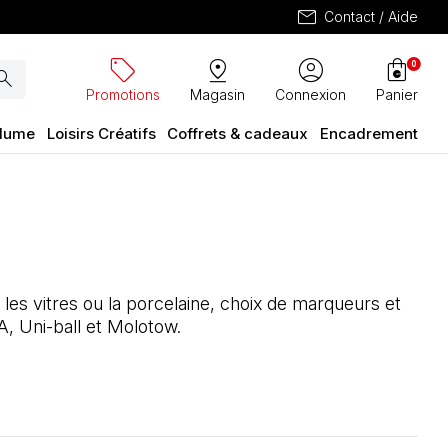
mail
Contact / Aide
sell
pin_drop
account_circle
shopping_bag
0
arch
Promotions
Magasin
Connexion
Panier
plume
Loisirs Créatifs
Coffrets & cadeaux
Encadrement
, les vitres ou la porcelaine, choix de marqueurs et
, Uni-ball et Molotow.