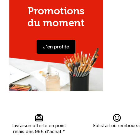
Promotions
du moment
J'en profite
Livraison offerte en point
Satisfait ou rembours
relais dès 99€ d'achat *