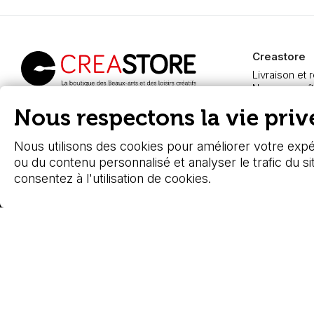
Creastore
Livraison et 
Nous connaît
Paiement sé
Creastore, vente de
Nous respectons la vie privé
FAQ
fournitures beaux-arts
Boutique à A
depuis 2000
Nous utilisons des cookies pour améliorer votre expér
ou du contenu personnalisé et analyser le trafic du si
consentez à l'utilisation de cookies.
© 2026 - Stafe.fr