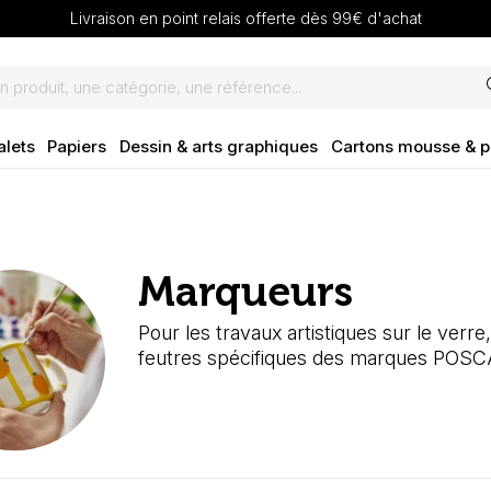
Livraison en point relais offerte dès 99€ d'achat
se
alets
Papiers
Dessin & arts graphiques
Cartons mousse & 
Marqueurs
Pour les travaux artistiques sur le verre
feutres spécifiques des marques POSCA