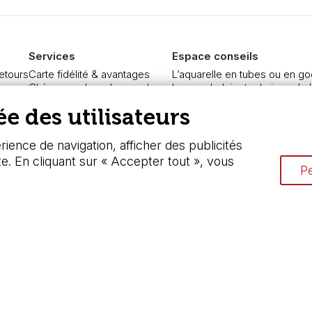
Services
Espace conseils
retours
Carte fidélité & avantages
L’aquarelle en tubes ou en go
re
Chèque cadeau, bon cadeaux
Le vocabulaire technique de l
curisé
Devis & bon de commande
Différence entre peinture Fine
e des utilisateurs
Pass culture - mode d'emploi
Préparer une toile pour peintur
ngers
Nos promotions en cours
Nettoyage et entretien des p
ience de navigation, afficher des publicités
te. En cliquant sur « Accepter tout », vous
Pe