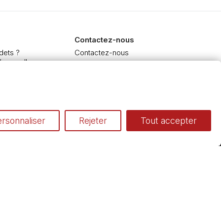
Contactez-nous
dets ?
Contactez-nous
’aquarelle
 et Extra-fine
e à l'huile et acrylique
inceaux
rsonnaliser
Rejeter
Tout accepter
Conditions générales de vente
Cookies