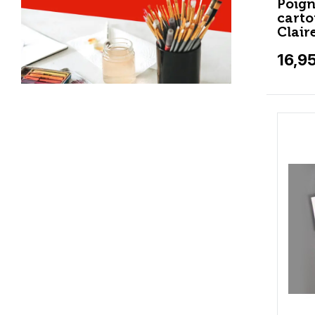
Poign
carto
Clair
16,9