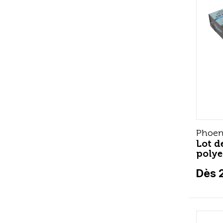
Phoen
Lot d
polye
Dès 