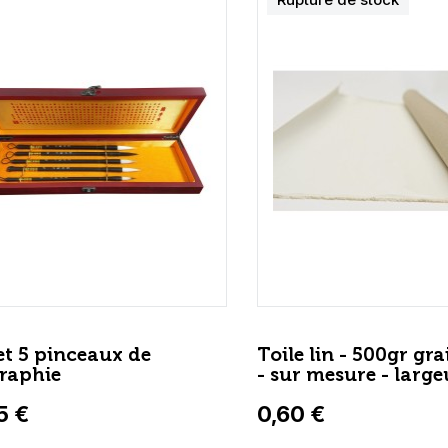
et 5 pinceaux de
Toile lin - 500gr g
graphie
- sur mesure - larg
5 €
0,60 €