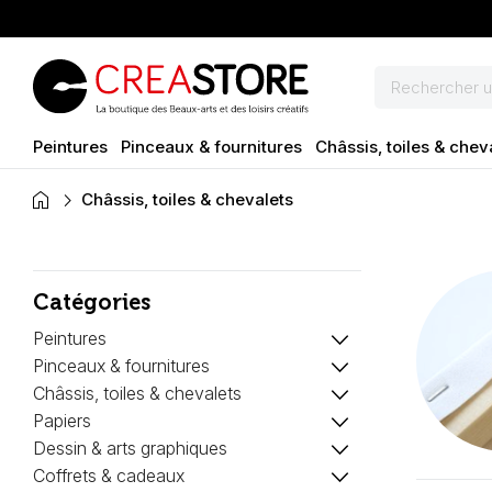
Peintures
Pinceaux & fournitures
Châssis, toiles & chev
home
Châssis, toiles & chevalets
Catégories
keyboard_arrow_down
Peintures
keyboard_arrow_down
Pinceaux & fournitures
keyboard_arrow_down
Châssis, toiles & chevalets
keyboard_arrow_down
Papiers
keyboard_arrow_down
Dessin & arts graphiques
keyboard_arrow_down
Coffrets & cadeaux