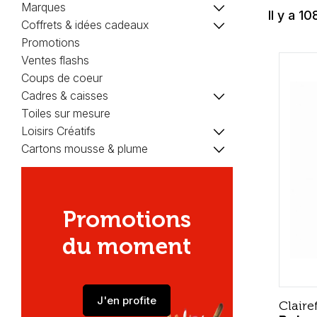
keyboard_arrow_down
Marques
Il y a 10
keyboard_arrow_down
Coffrets & idées cadeaux
Promotions
Ventes flashs
Coups de coeur
keyboard_arrow_down
Cadres & caisses
Toiles sur mesure
keyboard_arrow_down
Loisirs Créatifs
keyboard_arrow_down
Cartons mousse & plume
Promotions
du moment
J'en profite
Claire