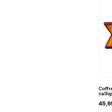
Coffr
calli
45,9