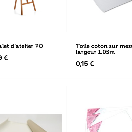
let d'atelier PO
Toile coton sur mes
largeur 1.05m
9 €
0,15 €