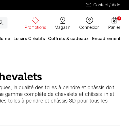
mail
Contact / Aide
sell
pin_drop
account_circle
shopping_bag
0
arch
Promotions
Magasin
Connexion
Panier
plume
Loisirs Créatifs
Coffrets & cadeaux
Encadrement
chevalets
ques, la qualité des toiles à peindre et châssis doit
ne gamme complète de chevalets et châssis lin et
s toiles à peindre et châssis 3D pour tous les