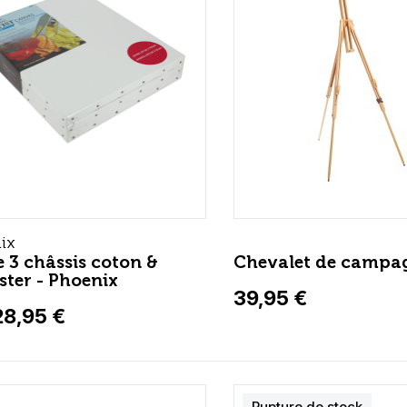
ix
e 3 châssis coton &
Chevalet de campag
ster - Phoenix
39,95 €
28,95 €
Rupture de stock