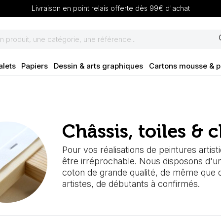
Livraison en point relais offerte dès 99€ d'achat
se
alets
Papiers
Dessin & arts graphiques
Cartons mousse & 
Châssis, toiles & 
Pour vos réalisations de peintures artisti
être irréprochable. Nous disposons d'u
coton de grande qualité, de même que de
artistes, de débutants à confirmés.