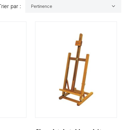
keyboard_arrow_down
Trier par :
Pertinence