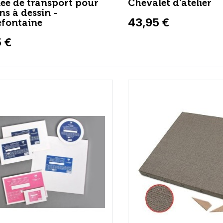
ée de transport pour
Chevalet d'atelier
ns à dessin -
43,95 €
efontaine
5 €