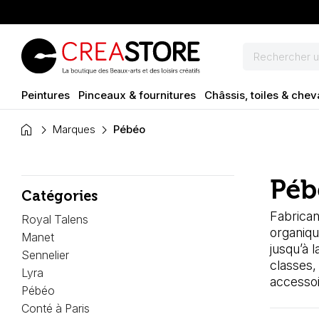
Peintures
Pinceaux & fournitures
Châssis, toiles & chev
home
Marques
Pébéo
Péb
Catégories
Fabrican
Royal Talens
organiqu
Manet
jusqu’à 
Sennelier
classes,
Lyra
accesso
Pébéo
Conté à Paris