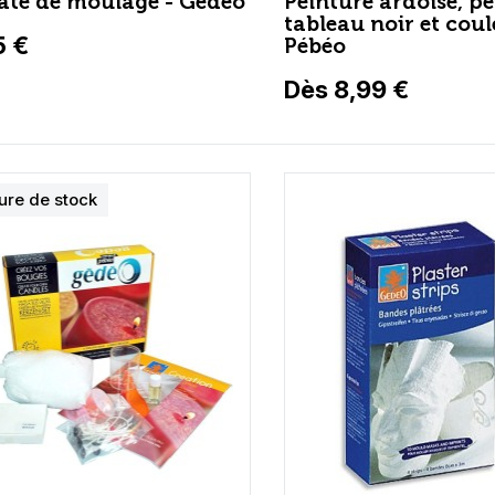
ate de moulage - Gédéo
Peinture ardoise, p
tableau noir et coul
5 €
Pébéo
Dès 8,99 €
ure de stock