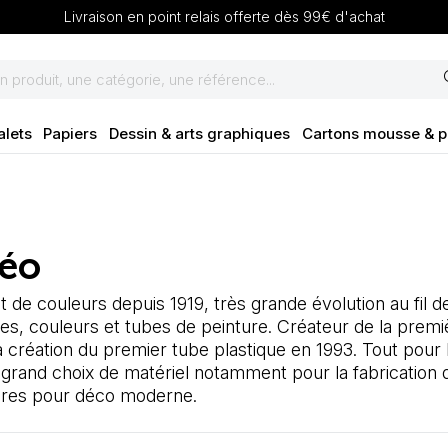
Livraison en point relais offerte dès 99€ d'achat
se
alets
Papiers
Dessin & arts graphiques
Cartons mousse & 
éo
t de couleurs depuis 1919, très grande évolution au fil 
es, couleurs et tubes de peinture. Créateur de la premi
la création du premier tube plastique en 1993. Tout pour l
 grand choix de matériel notamment pour la fabrication d
ires pour déco moderne.