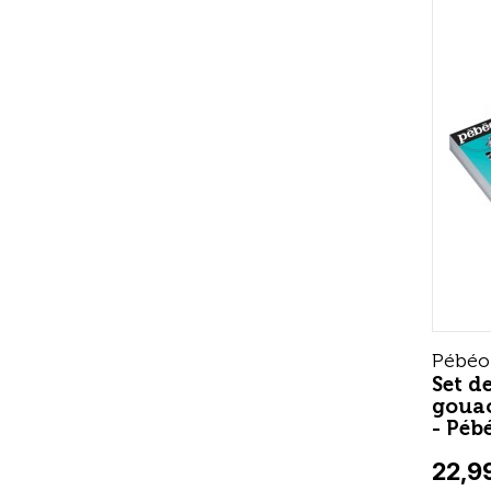
Pébéo
Set d
gouac
- Péb
22,9