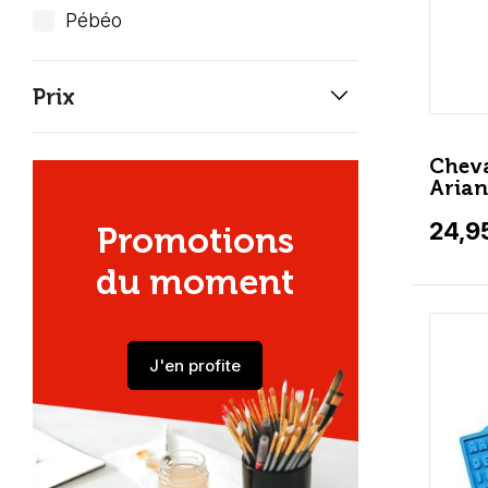
Pébéo
keyboard_arrow_down
Prix
Cheva
Arian
24,9
Promotions
du moment
J'en profite