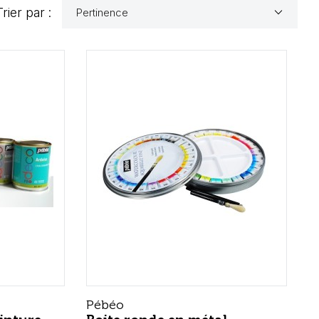
keyboard_arrow_down
Trier par :
Pertinence
Pébéo