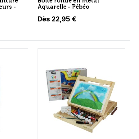
einture
Boite ronde en métal
eurs -
Aquarelle - Pébéo
Dès 22,95 €