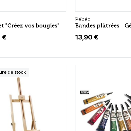
Pébéo
et "Créez vos bougies"
Bandes plâtrées - G
 €
13,90 €
ure de stock