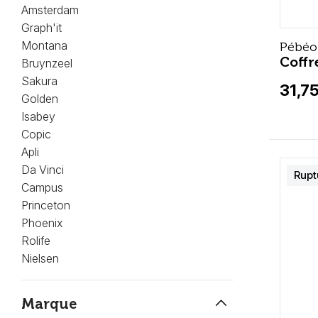
Amsterdam
Graph'it
Montana
Pébéo
Coffr
Bruynzeel
Sakura
31,75
Golden
Isabey
Copic
Apli
Da Vinci
Rupt
Campus
Princeton
Phoenix
Rolife
Nielsen
keyboard_arrow_up
Marque