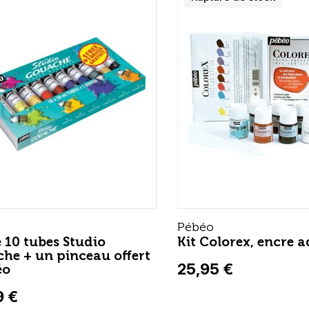
Pébéo
e 10 tubes Studio
Kit Colorex, encre a
he + un pinceau offert
25,95 €
éo
9 €