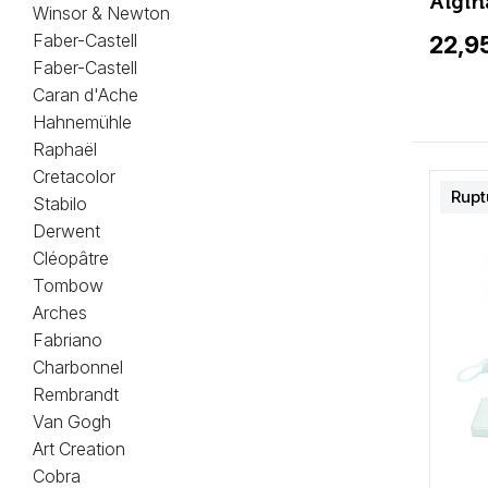
Algin
Winsor & Newton
Faber-Castell
22,9
Faber-Castell
Caran d'Ache
Hahnemühle
Raphaël
Cretacolor
Rupt
Stabilo
Derwent
Cléopâtre
Tombow
Arches
Fabriano
Charbonnel
Rembrandt
Van Gogh
Art Creation
Cobra