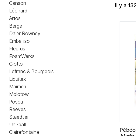
Canson
Il y a 13
Léonard
Artos
Berge
Daler Rowney
Emballiso
Fleurus
FoamWerks
Giotto
Lefranc & Bourgeois
Liquitex
Maimeri
Molotow
Posca
Reeves
Staedtler
Uni-ball
Pébéo
Clairefontaine