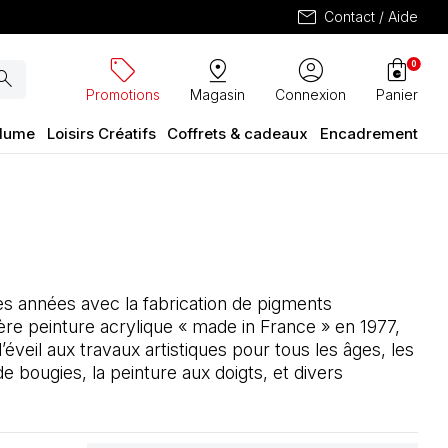
mail
Contact / Aide
sell
pin_drop
account_circle
shopping_bag
0
arch
Promotions
Magasin
Connexion
Panier
plume
Loisirs Créatifs
Coffrets & cadeaux
Encadrement
des années avec la fabrication de pigments
ère peinture acrylique « made in France » en 1977,
’éveil aux travaux artistiques pour tous les âges, les
e bougies, la peinture aux doigts, et divers