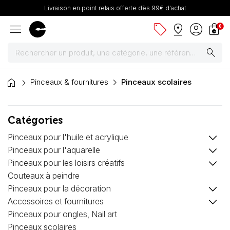
Livraison en point relais offerte dès 99€ d'achat
menu
sell
pin_drop
account_circle
shopping_bag
0
search
home
Peintures
Pinceaux & fournitures
Pinceaux scolaires
Pinceaux & fournitures
Catégories
Châssis, toiles & chevalets
keyboard_arrow_down
Pinceaux pour l'huile et acrylique
keyboard_arrow_down
Pinceaux pour l'aquarelle
Papiers
keyboard_arrow_down
Pinceaux pour les loisirs créatifs
Couteaux à peindre
Dessin & arts graphiques
keyboard_arrow_down
Pinceaux pour la décoration
keyboard_arrow_down
Accessoires et fournitures
Cartons mousse & plume
Pinceaux pour ongles, Nail art
Pinceaux scolaires