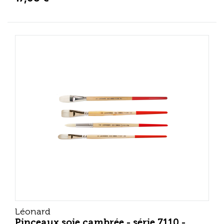
Léonard
Pinceaux soie cambrée - série 7110 -