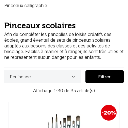
Loisirs Créatifs
Pinceaux calligraphie
Coffrets & cadeaux
Pinceaux scolaires
Encadrement
Afin de compléter les panoplies de loisirs créatifs des
écoles, grand éventail de sets de pinceaux scolaires
mail
Contact / Aide
adaptés aux besoins des classes et des activités de
bricolage. Faciles à manier et à ranger, ils sont très utiles et
ne représentent aucun danger pour les enfants.
keyboard_arrow_down
Pertinence
Filtrer
Affichage 1-30 de 35 article(s)
-20%