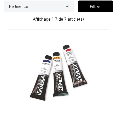
keyboard_arrow_down
Pertinence
Filtrer
Affichage 1-7 de 7 article(s)