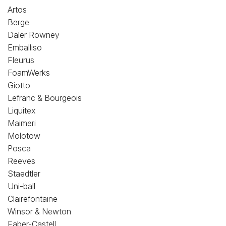
Loisirs Créatifs
Artos
Berge
Coffrets & cadeaux
Daler Rowney
Emballiso
Encadrement
Fleurus
FoamWerks
mail
Contact / Aide
Giotto
Lefranc & Bourgeois
Liquitex
Maimeri
Molotow
Posca
Reeves
Staedtler
Uni-ball
Clairefontaine
Winsor & Newton
Faber-Castell