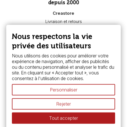
depuis 2000
Creastore
Livraison et retours
Nous connaître
Paiement sécurisé
Nous respectons la vie
FAQ
Boutique à Angers
privée des utilisateurs
Services
Nous utilisons des cookies pour améliorer votre
expérience de navigation, afficher des publicités
Carte fidélité & avantages
ou du contenu personnalisé et analyser le trafic du
Chèque cadeau, bon cadeaux
site. En cliquant sur « Accepter tout », vous
Devis & bon de commande
consentez à l'utilisation de cookies.
Pass culture - mode d'emploi
Nos promotions en cours
Personnaliser
Espace conseils
L’aquarelle en tubes ou en godets ?
Rejeter
Le vocabulaire technique de l’aquarelle
Différence entre peinture Fine et Extra-fine
Tout accepter
Préparer une toile pour peinture à l'huile et acrylique
Nettoyage et entretien des pinceaux