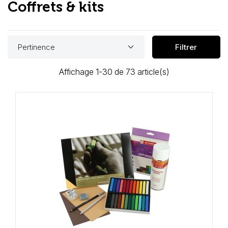
Coffrets & kits
Loisirs Créatifs
Coffrets & cadeaux
keyboard_arrow_down
Pertinence
Filtrer
Encadrement
Affichage 1-30 de 73 article(s)
mail
Contact / Aide