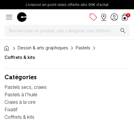
Livraison en point relais offerte dès 99€ d'achat
menu
sell
pin_drop
account_circle
shopping_bag
0
search
home
Peintures
Dessin & arts graphiques
Pastels
Coffrets & kits
Pinceaux & fournitures
Catégories
Châssis, toiles & chevalets
Pastels secs, craies
Papiers
Pastels à l'huile
Craies à la cire
Dessin & arts graphiques
Fixatif
Coffrets & kits
Cartons mousse & plume