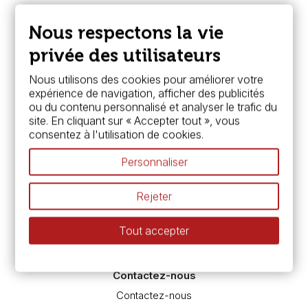
Nous connaître
Paiement sécurisé
Nous respectons la vie
FAQ
Boutique à Angers
privée des utilisateurs
Services
Nous utilisons des cookies pour améliorer votre
expérience de navigation, afficher des publicités
Carte fidélité & avantages
ou du contenu personnalisé et analyser le trafic du
Chèque cadeau, bon cadeaux
site. En cliquant sur « Accepter tout », vous
Devis & bon de commande
consentez à l'utilisation de cookies.
Pass culture - mode d'emploi
Nos promotions en cours
Personnaliser
Espace conseils
L’aquarelle en tubes ou en godets ?
Rejeter
Le vocabulaire technique de l’aquarelle
Différence entre peinture Fine et Extra-fine
Tout accepter
Préparer une toile pour peinture à l'huile et acrylique
Nettoyage et entretien des pinceaux
Contactez-nous
Contactez-nous