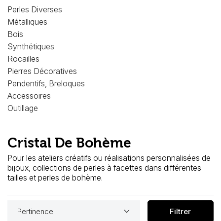
Loisirs Créatifs
Perles Diverses
Métalliques
Coffrets & cadeaux
Bois
Synthétiques
Encadrement
Rocailles
Pierres Décoratives
mail
Contact / Aide
Pendentifs, Breloques
Accessoires
Outillage
Cristal De Bohème
Pour les ateliers créatifs ou réalisations personnalisées de
bijoux, collections de perles à facettes dans différentes
tailles et perles de bohème.
keyboard_arrow_down
Pertinence
Filtrer