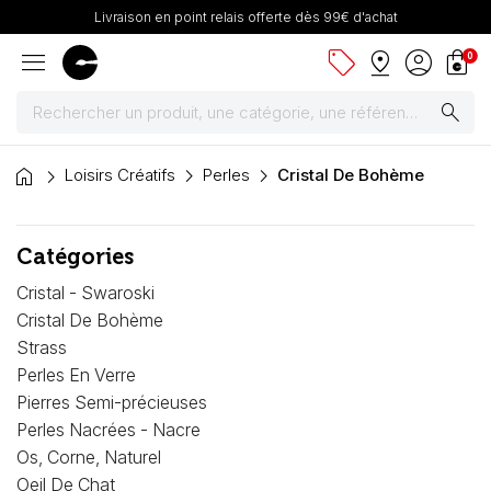
Livraison en point relais offerte dès 99€ d'achat
menu
sell
pin_drop
account_circle
shopping_bag
0
search
home
Peintures
Loisirs Créatifs
Perles
Cristal De Bohème
Pinceaux & fournitures
Catégories
Châssis, toiles & chevalets
Cristal - Swaroski
Cristal De Bohème
Papiers
Strass
Perles En Verre
Dessin & arts graphiques
Pierres Semi-précieuses
Perles Nacrées - Nacre
Cartons mousse & plume
Os, Corne, Naturel
Oeil De Chat