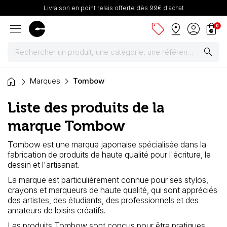
Livraison en point relais offerte dès 99€ d'achat
menu
sell
pin_drop
account_circle
shopping_bag
0
search
home
Peintures
Marques
Tombow
Liste des produits de la
Pinceaux & fournitures
marque Tombow
Châssis, toiles & chevalets
Tombow est une marque japonaise spécialisée dans la
fabrication de produits de haute qualité pour l'écriture, le
Papiers
dessin et l'artisanat.
La marque est particulièrement connue pour ses stylos,
Dessin & arts graphiques
crayons et marqueurs de haute qualité, qui sont appréciés
des artistes, des étudiants, des professionnels et des
Cartons mousse & plume
amateurs de loisirs créatifs.
Les produits Tombow sont conçus pour être pratiques,