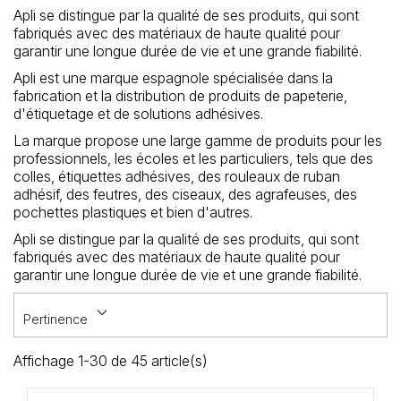
Loisirs Créatifs
Apli se distingue par la qualité de ses produits, qui sont
fabriqués avec des matériaux de haute qualité pour
garantir une longue durée de vie et une grande fiabilité.
Coffrets & cadeaux
Apli est une marque espagnole spécialisée dans la
fabrication et la distribution de produits de papeterie,
Encadrement
d'étiquetage et de solutions adhésives.
mail
La marque propose une large gamme de produits pour les
Contact / Aide
professionnels, les écoles et les particuliers, tels que des
colles, étiquettes adhésives, des rouleaux de ruban
adhésif, des feutres, des ciseaux, des agrafeuses, des
pochettes plastiques et bien d'autres.
Apli se distingue par la qualité de ses produits, qui sont
fabriqués avec des matériaux de haute qualité pour
garantir une longue durée de vie et une grande fiabilité.
keyboard_arrow_down
Pertinence
Affichage 1-30 de 45 article(s)