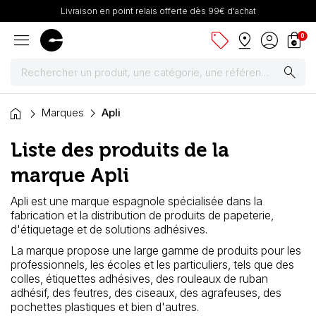
Livraison en point relais offerte dès 99€ d'achat
menu
sell
pin_drop
account_circle
shopping_bag
0
search
home
Peintures
Marques
Apli
Liste des produits de la
Pinceaux & fournitures
marque Apli
Châssis, toiles & chevalets
Apli est une marque espagnole spécialisée dans la
fabrication et la distribution de produits de papeterie,
Papiers
d'étiquetage et de solutions adhésives.
La marque propose une large gamme de produits pour les
Dessin & arts graphiques
professionnels, les écoles et les particuliers, tels que des
colles, étiquettes adhésives, des rouleaux de ruban
Cartons mousse & plume
adhésif, des feutres, des ciseaux, des agrafeuses, des
pochettes plastiques et bien d'autres.