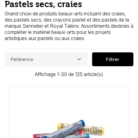
Pastels secs, craies
Loisirs Créatifs
Grand choix de produits beaux-arts incluant des craies,
Coffrets & cadeaux
des pastels secs, des crayons pastel et des pastels de la
marque Sennelier et Royal Talens. Assortiments destinés à
compléter le matériel beaux-arts pour les projets
Encadrement
artistiques aux pastels ou aux craies.
mail
Contact / Aide
keyboard_arrow_down
Pertinence
Filtrer
Affichage 1-30 de 125 article(s)