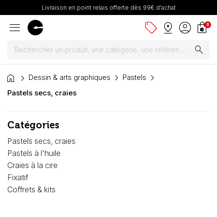
Livraison en point relais offerte dès 99€ d'achat
menu
sell
pin_drop
account_circle
shopping_bag
0
search
home
Peintures
Dessin & arts graphiques
Pastels
Pastels secs, craies
Pinceaux & fournitures
Catégories
Châssis, toiles & chevalets
Pastels secs, craies
Papiers
Pastels à l'huile
Craies à la cire
Dessin & arts graphiques
Fixatif
Coffrets & kits
Cartons mousse & plume