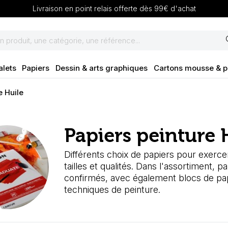
Livraison en point relais offerte dès 99€ d'achat
se
alets
Papiers
Dessin & arts graphiques
Cartons mousse & 
e Huile
Papiers peinture 
Différents choix de papiers pour exercer 
tailles et qualités. Dans l'assortiment, 
confirmés, avec également blocs de papi
techniques de peinture.