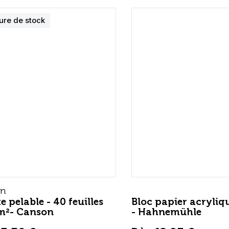
ure de stock
on
e pelable - 40 feuilles
Bloc papier acryliq
m²- Canson
- Hahnemühle