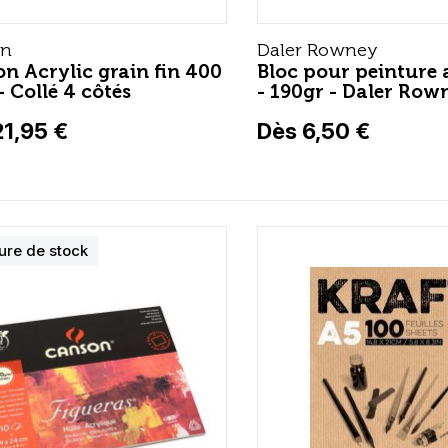
on
Daler Rowney
n Acrylic grain fin 400
Bloc pour peinture 
- Collé 4 côtés
- 190gr - Daler Row
21,95 €
Dès 6,50 €
ure de stock