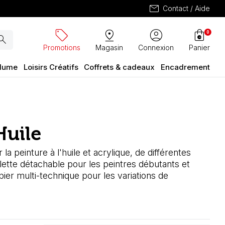
mail
Contact / Aide
sell
pin_drop
account_circle
shopping_bag
0
arch
Promotions
Magasin
Connexion
Panier
plume
Loisirs Créatifs
Coffrets & cadeaux
Encadrement
Huile
la peinture à l'huile et acrylique, de différentes
palette détachable pour les peintres débutants et
er multi-technique pour les variations de