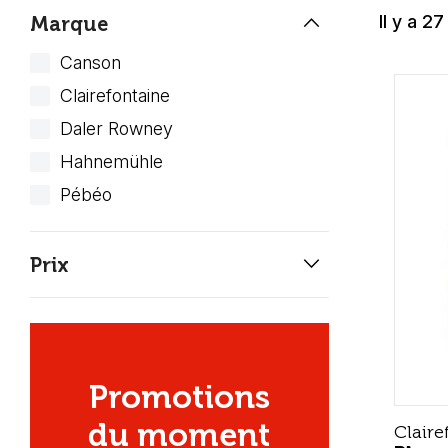
keyboard_arrow_up
Il y a 27
Marque
Canson
Clairefontaine
Daler Rowney
Hahnemühle
Pébéo
keyboard_arrow_down
Prix
Promotions
du moment
Claire