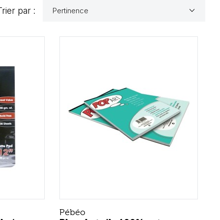
keyboard_arrow_down
Trier par :
Pertinence
Pébéo