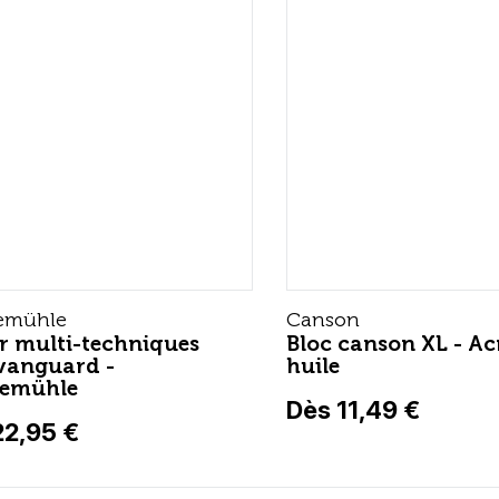
emühle
Canson
r multi-techniques
Bloc canson XL - Ac
vanguard -
huile
emühle
Dès 11,49 €
22,95 €