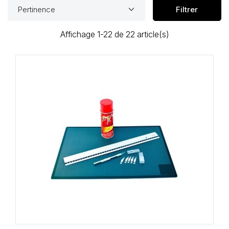
Loisirs Créatifs
keyboard_arrow_down
Pertinence
Filtrer
Coffrets & cadeaux
Affichage 1-22 de 22 article(s)
Encadrement
mail
Contact / Aide