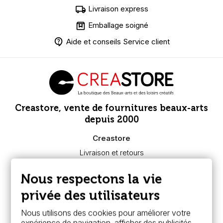
Livraison express
Emballage soigné
Aide et conseils Service client
Creastore, vente de fournitures beaux-arts
depuis 2000
Creastore
Livraison et retours
Nous connaître
Paiement sécurisé
Nous respectons la vie
FAQ
Boutique à Angers
privée des utilisateurs
Services
Nous utilisons des cookies pour améliorer votre
expérience de navigation, afficher des publicités