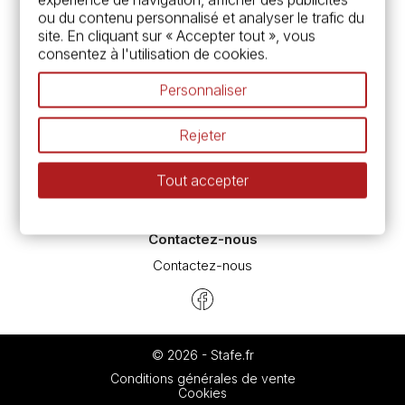
Carte fidélité & avantages
ou du contenu personnalisé et analyser le trafic du
Chèque cadeau, bon cadeaux
site. En cliquant sur « Accepter tout », vous
Devis & bon de commande
consentez à l'utilisation de cookies.
Pass culture - mode d'emploi
Nos promotions en cours
Personnaliser
Espace conseils
L’aquarelle en tubes ou en godets ?
Rejeter
Le vocabulaire technique de l’aquarelle
Différence entre peinture Fine et Extra-fine
Tout accepter
Préparer une toile pour peinture à l'huile et acrylique
Nettoyage et entretien des pinceaux
Contactez-nous
Contactez-nous
© 2026 - Stafe.fr
Conditions générales de vente
Cookies