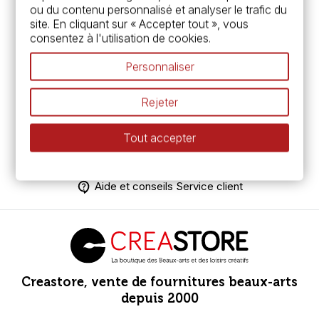
ou du contenu personnalisé et analyser le trafic du
site. En cliquant sur « Accepter tout », vous
Retour en haut
consentez à l'utilisation de cookies.
Personnaliser
Livraison offerte en point relais dès 99€ d'achat *
Satisfait ou remboursé
Rejeter
Paiement sécurisé
Tout accepter
Livraison express
Emballage soigné
Aide et conseils Service client
Creastore, vente de fournitures beaux-arts
depuis 2000