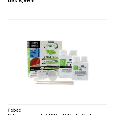
Dès 8,99 €
Pébéo