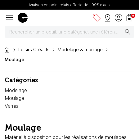
Livraison en point relais offerte dès 99€ d'achat
menu
sell
pin_drop
account_circle
shopping_bag
0
search
home
Peintures
Loisirs Créatifs
Modelage & moulage
Moulage
Pinceaux & fournitures
Catégories
Châssis, toiles & chevalets
Modelage
Papiers
Moulage
Vernis
Dessin & arts graphiques
Moulage
Cartons mousse & plume
Matériel à disposition pour les réalisations de moulages.