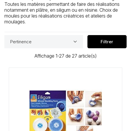
Loisirs Créatifs
Toutes les matières permettant de faire des réalisations
notamment en plâtre, en siligum ou en résine. Choix de
moules pour les réalisations créatrices et ateliers de
Coffrets & cadeaux
moulages.
Encadrement
keyboard_arrow_down
Pertinence
Filtrer
mail
Contact / Aide
Affichage 1-27 de 27 article(s)