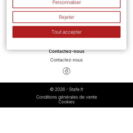
Personnaliser
Espace conseils
L’aquarelle en tubes ou en godets ?
Rejeter
Le vocabulaire technique de l’aquarelle
Différence entre peinture Fine et Extra-fine
Tout accepter
Préparer une toile pour peinture à l'huile et acrylique
Nettoyage et entretien des pinceaux
Contactez-nous
Contactez-nous
© 2026 - Stafe.fr
Conditions générales de vente
Cookies