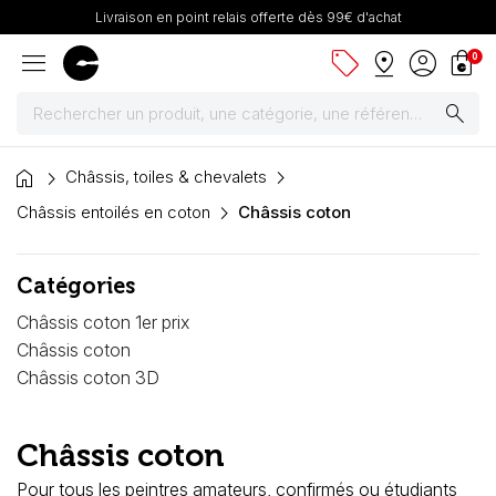
Livraison en point relais offerte dès 99€ d'achat
menu
sell
pin_drop
account_circle
shopping_bag
0
search
home
Peintures
Châssis, toiles & chevalets
Châssis entoilés en coton
Châssis coton
Pinceaux & fournitures
Catégories
Châssis, toiles & chevalets
Châssis coton 1er prix
Papiers
Châssis coton
Châssis coton 3D
Dessin & arts graphiques
Châssis coton
Cartons mousse & plume
Pour tous les peintres amateurs, confirmés ou étudiants