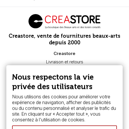
Creastore, vente de fournitures beaux-arts
depuis 2000
Creastore
Livraison et retours
Nous connaître
Paiement sécurisé
Nous respectons la vie
FAQ
Boutique à Angers
privée des utilisateurs
Services
Nous utilisons des cookies pour améliorer votre
expérience de navigation, afficher des publicités
Carte fidélité & avantages
ou du contenu personnalisé et analyser le trafic du
Chèque cadeau, bon cadeaux
site. En cliquant sur « Accepter tout », vous
Devis & bon de commande
consentez à l'utilisation de cookies.
Pass culture - mode d'emploi
Nos promotions en cours