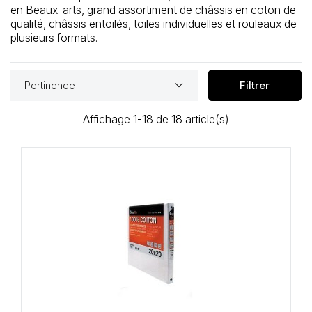
Loisirs Créatifs
en Beaux-arts, grand assortiment de châssis en coton de
qualité, châssis entoilés, toiles individuelles et rouleaux de
plusieurs formats.
Coffrets & cadeaux
Encadrement
keyboard_arrow_down
Pertinence
Filtrer
mail
Contact / Aide
Affichage 1-18 de 18 article(s)