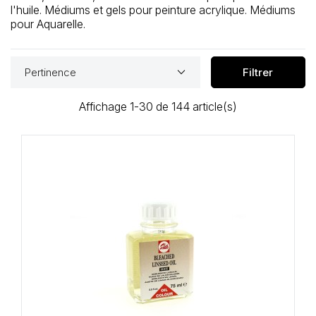
Loisirs Créatifs
l'huile. Médiums et gels pour peinture acrylique. Médiums
pour Aquarelle.
Coffrets & cadeaux
keyboard_arrow_down
Pertinence
Filtrer
Encadrement
Affichage 1-30 de 144 article(s)
mail
Contact / Aide