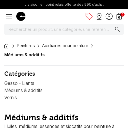
Livraison en point relais offerte dès 99€ d'achat
menu
sell
pin_drop
account_circle
shopping_bag
0
search
home
Peintures
Peintures
Auxiliaires pour peinture
Médiums & additifs
Pinceaux & fournitures
Catégories
Châssis, toiles & chevalets
Gesso - Liants
Papiers
Médiums & additifs
Vernis
Dessin & arts graphiques
Médiums & additifs
Cartons mousse & plume
Huiles, médiums, essences et siccatifs pour peinture à