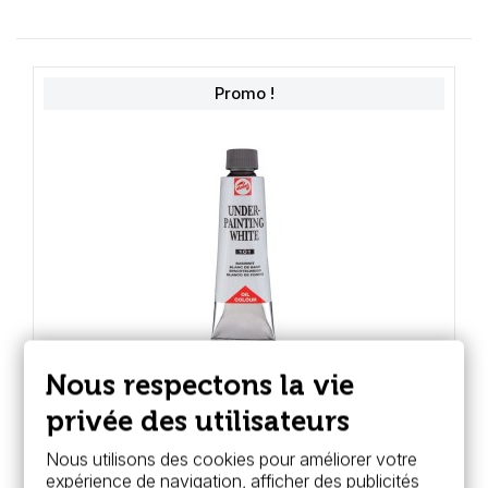
Promo !
Nous respectons la vie
privée des utilisateurs
Royal Talens
Nous utilisons des cookies pour améliorer votre
Blanc de base pour peinture à l'huile -
expérience de navigation, afficher des publicités