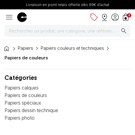
Livraison en point relais offerte dès 99€ d'achat
menu
sell
pin_drop
account_circle
shopping_bag
0
search
home
Peintures
Papiers
Papiers couleurs et techniques
Papiers de couleurs
Pinceaux & fournitures
Catégories
Châssis, toiles & chevalets
Papiers calques
Papiers
Papiers de couleurs
Papiers spéciaux
Dessin & arts graphiques
Papiers dessin technique
Papiers photo
Cartons mousse & plume