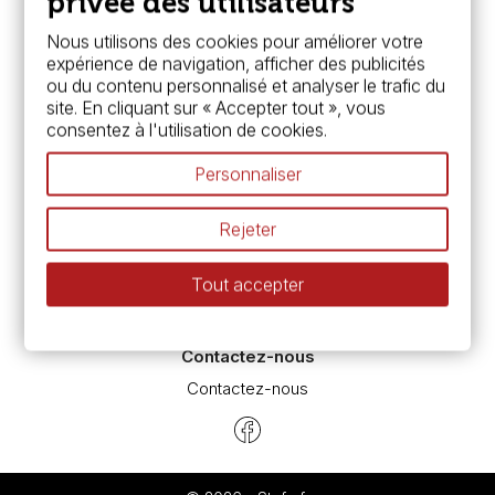
privée des utilisateurs
Services
Nous utilisons des cookies pour améliorer votre
expérience de navigation, afficher des publicités
Carte fidélité & avantages
ou du contenu personnalisé et analyser le trafic du
Chèque cadeau, bon cadeaux
site. En cliquant sur « Accepter tout », vous
Devis & bon de commande
consentez à l'utilisation de cookies.
Pass culture - mode d'emploi
Nos promotions en cours
Personnaliser
Espace conseils
L’aquarelle en tubes ou en godets ?
Rejeter
Le vocabulaire technique de l’aquarelle
Différence entre peinture Fine et Extra-fine
Tout accepter
Préparer une toile pour peinture à l'huile et acrylique
Nettoyage et entretien des pinceaux
Contactez-nous
Contactez-nous