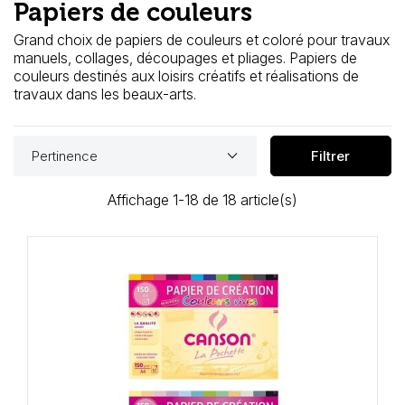
Papiers de couleurs
Loisirs Créatifs
Grand choix de papiers de couleurs et coloré pour travaux
Coffrets & cadeaux
manuels, collages, découpages et pliages. Papiers de
couleurs destinés aux loisirs créatifs et réalisations de
travaux dans les beaux-arts.
Encadrement
mail
Contact / Aide
keyboard_arrow_down
Pertinence
Filtrer
Affichage 1-18 de 18 article(s)