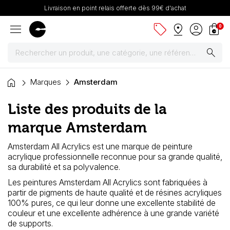
Livraison en point relais offerte dès 99€ d'achat
menu
sell
pin_drop
account_circle
shopping_bag
0
search
home
Peintures
Marques
Amsterdam
Liste des produits de la
Pinceaux & fournitures
marque Amsterdam
Châssis, toiles & chevalets
Amsterdam All Acrylics est une marque de peinture
acrylique professionnelle reconnue pour sa grande qualité,
Papiers
sa durabilité et sa polyvalence.
Les peintures Amsterdam All Acrylics sont fabriquées à
Dessin & arts graphiques
partir de pigments de haute qualité et de résines acryliques
100% pures, ce qui leur donne une excellente stabilité de
Cartons mousse & plume
couleur et une excellente adhérence à une grande variété
de supports.