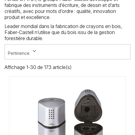
Loisirs Créatifs
fabrique des instruments d’écriture, de dessin et d’arts
créatifs, avec pour mots d’ordre : qualité, innovation
produit et excellence.
Coffrets & cadeaux
Leader mondial dans la fabrication de crayons en bois,
Faber-Castell n’utilise que du bois issu de la gestion
Encadrement
forestière durable.
mail
Contact / Aide
keyboard_arrow_down
Pertinence
Affichage 1-30 de 173 article(s)