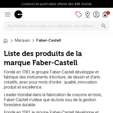
Livraison en point relais offerte dès 99€ d'achat
menu
sell
pin_drop
account_circle
shopping_bag
0
search
home
Peintures
Marques
Faber-Castell
Liste des produits de la
Pinceaux & fournitures
marque Faber-Castell
Châssis, toiles & chevalets
Fondé en 1761, le groupe Faber-Castell développe et
fabrique des instruments d’écriture, de dessin et d’arts
Papiers
créatifs, avec pour mots d’ordre : qualité, innovation
produit et excellence.
Dessin & arts graphiques
Leader mondial dans la fabrication de crayons en bois,
Faber-Castell n’utilise que du bois issu de la gestion
Cartons mousse & plume
forestière durable.
Fondé en 1761, le groupe Faber-Castell développe et