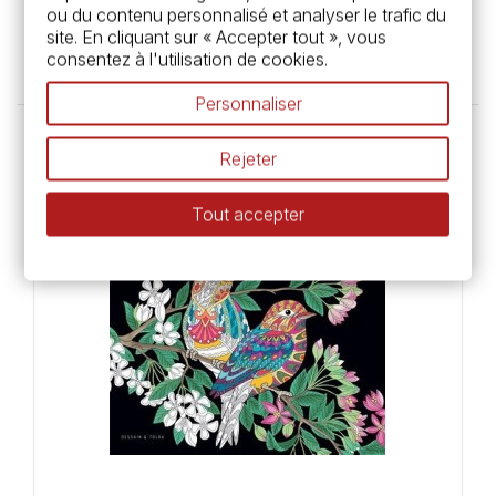
Black coloriage - Mandalas - Livre
ou du contenu personnalisé et analyser le trafic du
site. En cliquant sur « Accepter tout », vous
6,95 €
consentez à l'utilisation de cookies.
Personnaliser
Rejeter
Rupture de stock
Tout accepter