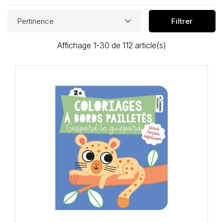
Loisirs Créatifs
keyboard_arrow_down
Pertinence
Filtrer
Coffrets & cadeaux
Affichage 1-30 de 112 article(s)
Encadrement
mail
Contact / Aide