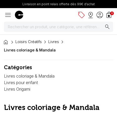
Livraison en point relais offerte dès 99€ d'achat
menu
sell
pin_drop
account_circle
shopping_bag
0
search
home
Peintures
Loisirs Créatifs
Livres
Livres coloriage & Mandala
Pinceaux & fournitures
Catégories
Châssis, toiles & chevalets
Livres coloriage & Mandala
Papiers
Livres pour enfant
Livres Origami
Dessin & arts graphiques
Livres coloriage & Mandala
Cartons mousse & plume