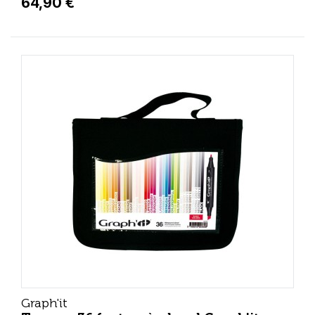
64,90 €
Graph'it