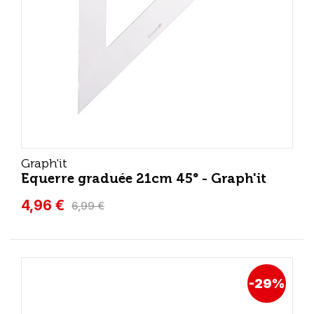
Graph'it
Equerre graduée 21cm 45° - Graph'it
4,96 €
6,99 €
-29%