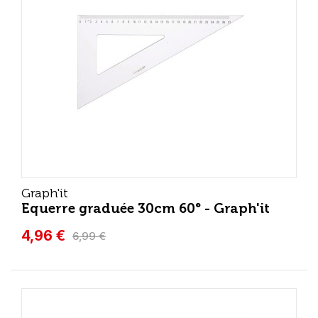
Graph'it
Equerre graduée 30cm 60° - Graph'it
4,96 €
6,99 €