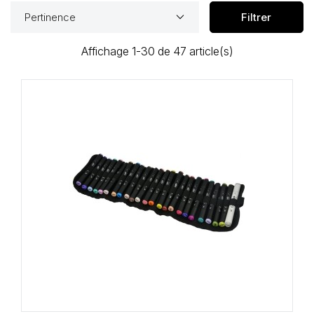
keyboard_arrow_down
Pertinence
Filtrer
Affichage 1-30 de 47 article(s)