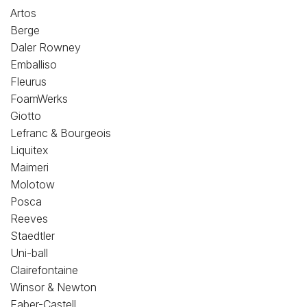
Loisirs Créatifs
Artos
Berge
Coffrets & cadeaux
Daler Rowney
Emballiso
Encadrement
Fleurus
FoamWerks
mail
Contact / Aide
Giotto
Lefranc & Bourgeois
Liquitex
Maimeri
Molotow
Posca
Reeves
Staedtler
Uni-ball
Clairefontaine
Winsor & Newton
Faber-Castell