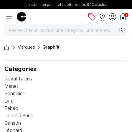
Livraison en point relais offerte dès 99€ d'achat
menu
sell
pin_drop
account_circle
shopping_bag
0
search
home
Peintures
Marques
Graph'it
Pinceaux & fournitures
Catégories
Châssis, toiles & chevalets
Royal Talens
Manet
Papiers
Sennelier
Lyra
Dessin & arts graphiques
Pébéo
Conté à Paris
Cartons mousse & plume
Canson
Léonard