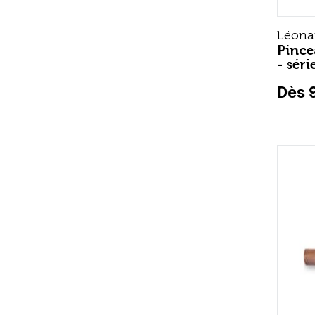
Léona
Pince
- sér
Dès 