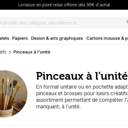
Livraison en point relais offerte dès 99€ d'achat
se
alets
Papiers
Dessin & arts graphiques
Cartons mousse & 
tifs
Pinceaux à l'unité
Pinceaux à l'unité
En format unitaire ou en pochette adapt
pinceaux et brosses pour loisirs créatifs 
assortiment permettant de compléter l'
manquant, à l'unité.