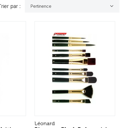
keyboard_arrow_down
Trier par :
Pertinence
Léonard