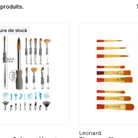
 produits.
ure de stock
Léonard