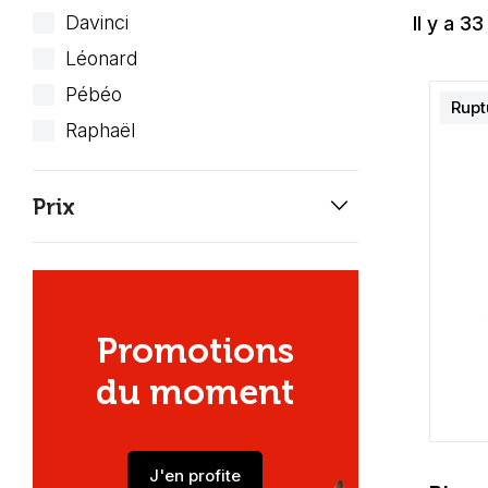
Davinci
Il y a 33
Léonard
Pébéo
Rupt
Raphaël
keyboard_arrow_down
Prix
Promotions
du moment
J'en profite