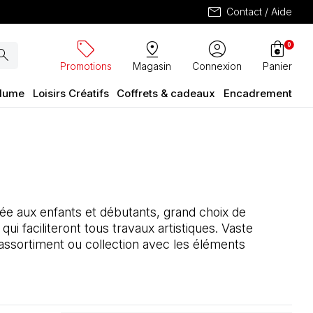
mail
Contact / Aide
sell
pin_drop
account_circle
shopping_bag
0
arch
Promotions
Magasin
Connexion
Panier
plume
Loisirs Créatifs
Coffrets & cadeaux
Encadrement
ée aux enfants et débutants, grand choix de
qui faciliteront tous travaux artistiques. Vaste
assortiment ou collection avec les éléments