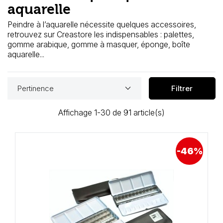
Loisirs Créatifs
aquarelle
Peindre à l’aquarelle nécessite quelques accessoires,
Coffrets & cadeaux
retrouvez sur Creastore les indispensables : palettes,
gomme arabique, gomme à masquer, éponge, boîte
aquarelle...
Encadrement
mail
Contact / Aide
keyboard_arrow_down
Pertinence
Filtrer
Affichage 1-30 de 91 article(s)
-46%