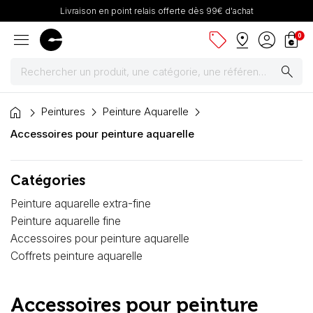
Livraison en point relais offerte dès 99€ d'achat
menu
sell
pin_drop
account_circle
shopping_bag
0
search
home
Peintures
Peintures
Peinture Aquarelle
Accessoires pour peinture aquarelle
Pinceaux & fournitures
Catégories
Châssis, toiles & chevalets
Peinture aquarelle extra-fine
Papiers
Peinture aquarelle fine
Accessoires pour peinture aquarelle
Dessin & arts graphiques
Coffrets peinture aquarelle
Cartons mousse & plume
Accessoires pour peinture