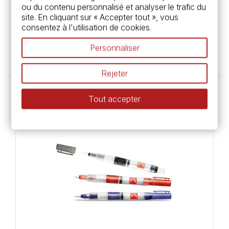
ou du contenu personnalisé et analyser le trafic du
Caran d'Ache
site. En cliquant sur « Accepter tout », vous
Palette aquarelle - 26x13cm - Caran
consentez à l'utilisation de cookies.
d'Ache
Personnaliser
12,90 €
Rejeter
Tout accepter