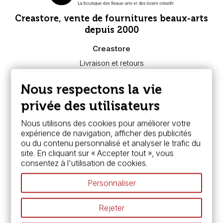
Creastore, vente de fournitures beaux-arts
depuis 2000
Creastore
Livraison et retours
Nous connaître
Paiement sécurisé
Nous respectons la vie
FAQ
Boutique à Angers
privée des utilisateurs
Services
Nous utilisons des cookies pour améliorer votre
expérience de navigation, afficher des publicités
Carte fidélité & avantages
ou du contenu personnalisé et analyser le trafic du
Chèque cadeau, bon cadeaux
site. En cliquant sur « Accepter tout », vous
Devis & bon de commande
consentez à l'utilisation de cookies.
Pass culture - mode d'emploi
Nos promotions en cours
Personnaliser
Espace conseils
L’aquarelle en tubes ou en godets ?
Rejeter
Le vocabulaire technique de l’aquarelle