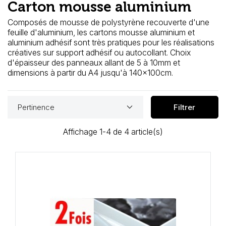
Carton mousse aluminium
Loisirs Créatifs
Composés de mousse de polystyrène recouverte d'une
Coffrets & cadeaux
feuille d'aluminium, les cartons mousse aluminium et
aluminium adhésif sont très pratiques pour les réalisations
créatives sur support adhésif ou autocollant. Choix
Encadrement
d'épaisseur des panneaux allant de 5 à 10mm et
dimensions à partir du A4 jusqu'à 140x100cm.
mail
Contact / Aide
keyboard_arrow_down
Pertinence
Filtrer
Affichage 1-4 de 4 article(s)