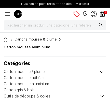
Livraison en point relais offerte dès 99€ d'achat
menu
sell
pin_drop
account_circle
shopping_bag
0
search
home
Peintures
Cartons mousse & plume
Carton mousse aluminium
Pinceaux & fournitures
Catégories
Châssis, toiles & chevalets
keyboard_arrow_down
Carton mousse / plume
Papiers
Carton mousse adhésif
Carton mousse aluminium
Dessin & arts graphiques
Carton gris & bois
keyboard_arrow_down
Outils de découpe & colles
Cartons mousse & plume