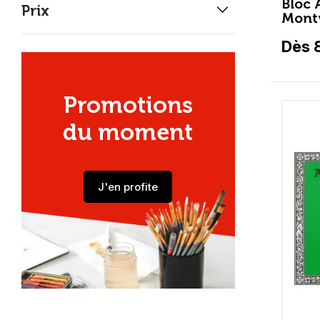
keyboard_arrow_down
Bloc 
Prix
Mont
Dès 
Promotions
du moment
J'en profite