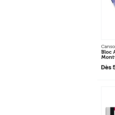
Cans
Bloc 
Montv
Dès 