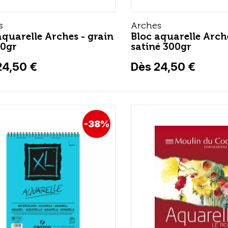
s
Arches
aquarelle Arches - grain
Bloc aquarelle Arch
00gr
satiné 300gr
24,50 €
Dès 24,50 €
-38%