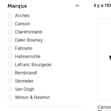
keyboard_arrow_up
Il y a 11
Marque
Arches
Canson
Clairefontaine
Daler Rowney
Fabriano
Hahnemühle
Lefranc Bourgeois
Rembrandt
Sennelier
Van Gogh
Winsor & Newton
Cans