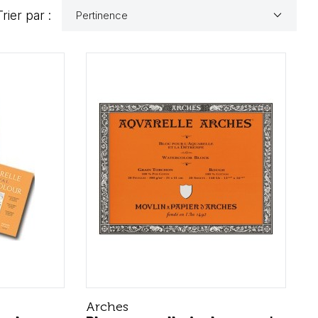
keyboard_arrow_down
Trier par :
Pertinence
Arches