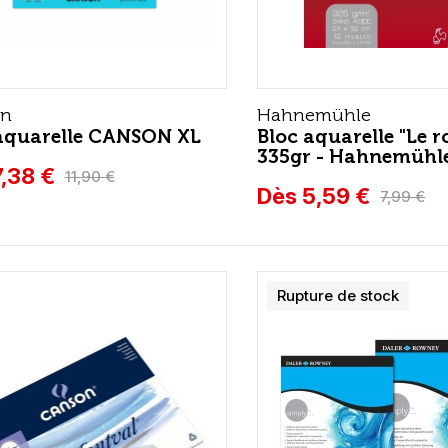
on
Hahnemühle
aquarelle CANSON XL
Bloc aquarelle "Le r
335gr - Hahnemühl
,38 €
11,90 €
Dès 5,59 €
7,99 €
Rupture de stock