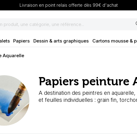
Livraison en point relais offerte dès 99€ d'achat
se
alets
Papiers
Dessin & arts graphiques
Cartons mousse & 
e Aquarelle
Papiers peinture 
A destination des peintres en aquarelle,
et feuilles individuelles : grain fin, torch