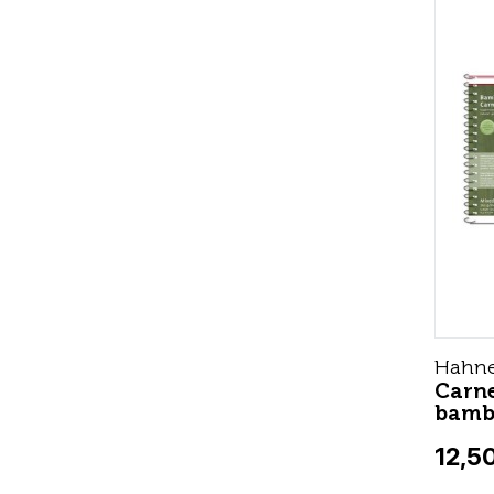
Hahn
Carne
bamb
12,5