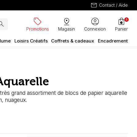
mail
Contact / Aide
sell
pin_drop
account_circle
shopping_bag
0
arch
Promotions
Magasin
Connexion
Panier
plume
Loisirs Créatifs
Coffrets & cadeaux
Encadrement
Aquarelle
 très grand assortiment de blocs de papier aquarelle
on, nuageux.