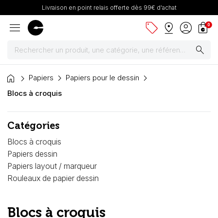
Livraison en point relais offerte dès 99€ d'achat
menu
sell
pin_drop
account_circle
shopping_bag
0
search
home
Peintures
Papiers
Papiers pour le dessin
Blocs à croquis
Pinceaux & fournitures
Catégories
Châssis, toiles & chevalets
Blocs à croquis
Papiers
Papiers dessin
Papiers layout / marqueur
Dessin & arts graphiques
Rouleaux de papier dessin
Cartons mousse & plume
Blocs à croquis