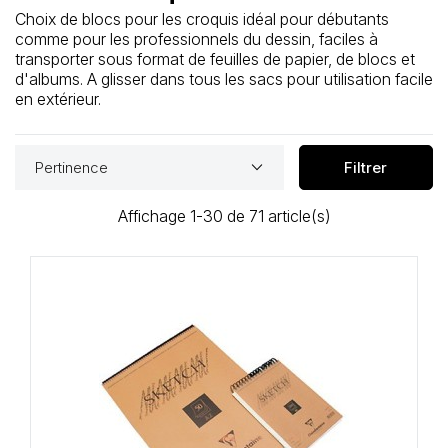
Loisirs Créatifs
Choix de blocs pour les croquis idéal pour débutants
comme pour les professionnels du dessin, faciles à
transporter sous format de feuilles de papier, de blocs et
Coffrets & cadeaux
d'albums. A glisser dans tous les sacs pour utilisation facile
en extérieur.
Encadrement
mail
Contact / Aide
keyboard_arrow_down
Pertinence
Filtrer
Affichage 1-30 de 71 article(s)