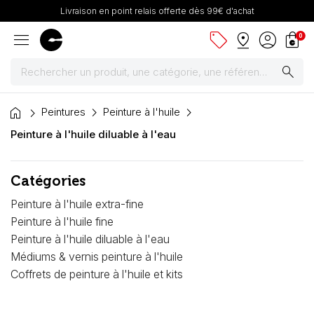
Livraison en point relais offerte dès 99€ d'achat
menu
sell
pin_drop
account_circle
shopping_bag
0
search
home
Peintures
Peintures
Peinture à l'huile
Peinture à l'huile diluable à l'eau
Pinceaux & fournitures
Catégories
Châssis, toiles & chevalets
Peinture à l'huile extra-fine
Papiers
Peinture à l'huile fine
Peinture à l'huile diluable à l'eau
Dessin & arts graphiques
Médiums & vernis peinture à l'huile
Coffrets de peinture à l'huile et kits
Cartons mousse & plume