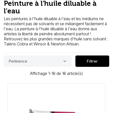
Peinture à l'huile diluable à
Loisirs Créatifs
l'eau
Coffrets & cadeaux
Les peintures à l'huile diluable à l'eau et les médiums ne
nécessitent pas de solvants et se mélangent facilement à
Encadrement
l'eau. La peinture à l'huile diluable à l'eau donne aux
artistes la liberté de peindre absolument partout !
mail
Retrouvez les plus grandes marques d'huile sans solvant :
Contact / Aide
Talens Cobra et Winsor & Newton Artisan.
keyboard_arrow_down
Pertinence
Filtrer
Affichage 1-16 de 16 article(s)