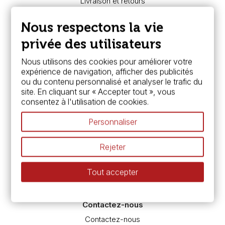
Livraison et retours
Nous connaître
Paiement sécurisé
Nous respectons la vie
FAQ
Boutique à Angers
privée des utilisateurs
Services
Nous utilisons des cookies pour améliorer votre
expérience de navigation, afficher des publicités
Carte fidélité & avantages
ou du contenu personnalisé et analyser le trafic du
Chèque cadeau, bon cadeaux
site. En cliquant sur « Accepter tout », vous
Devis & bon de commande
consentez à l'utilisation de cookies.
Pass culture - mode d'emploi
Nos promotions en cours
Personnaliser
Espace conseils
L’aquarelle en tubes ou en godets ?
Rejeter
Le vocabulaire technique de l’aquarelle
Différence entre peinture Fine et Extra-fine
Tout accepter
Préparer une toile pour peinture à l'huile et acrylique
Nettoyage et entretien des pinceaux
Contactez-nous
Contactez-nous