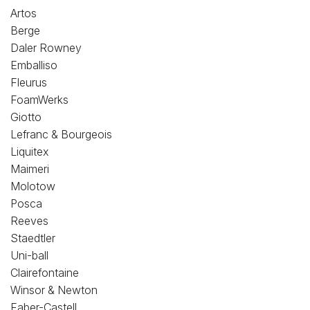
Loisirs Créatifs
Artos
Berge
Coffrets & cadeaux
Daler Rowney
Emballiso
Encadrement
Fleurus
FoamWerks
mail
Contact / Aide
Giotto
Lefranc & Bourgeois
Liquitex
Maimeri
Molotow
Posca
Reeves
Staedtler
Uni-ball
Clairefontaine
Winsor & Newton
Faber-Castell