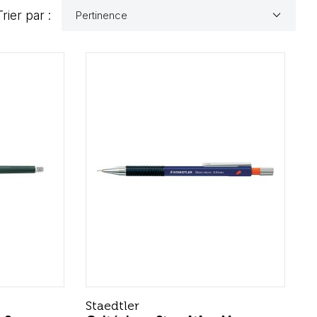
keyboard_arrow_down
Trier par :
Pertinence
Staedtler