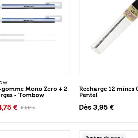
ow
e-gomme Mono Zero + 2
Recharge 12 mines 
arges - Tombow
Pentel
4,75 €
Dès 3,95 €
6,99 €
Rupture de stock