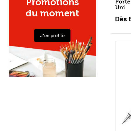
Promotions
Porte
Uni
du moment
Dès 
J'en profite