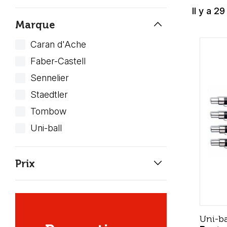
Il y a 29
keyboard_arrow_up
Marque
Caran d'Ache
Faber-Castell
Sennelier
Staedtler
Tombow
Uni-ball
keyboard_arrow_down
Prix
Uni-ba