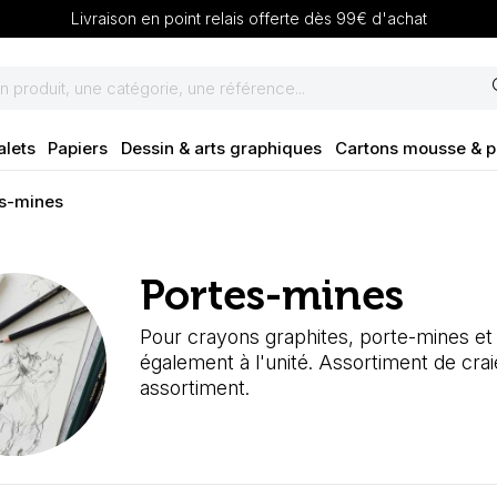
Livraison en point relais offerte dès 99€ d'achat
se
alets
Papiers
Dessin & arts graphiques
Cartons mousse & 
es-mines
Portes-mines
Pour crayons graphites, porte-mines et
également à l'unité. Assortiment de crai
assortiment.