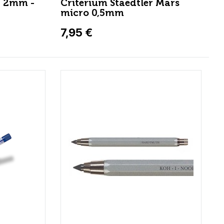
- 2mm -
Critérium Staedtler Mars
micro 0,5mm
7,95 €