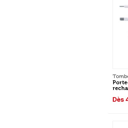
Tomb
Port
rech
Dès 