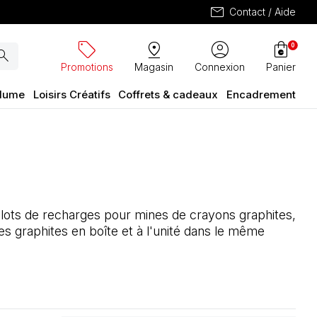
mail
Contact / Aide
sell
pin_drop
account_circle
shopping_bag
0
arch
Promotions
Magasin
Connexion
Panier
plume
Loisirs Créatifs
Coffrets & cadeaux
Encadrement
 lots de recharges pour mines de crayons graphites,
es graphites en boîte et à l'unité dans le même