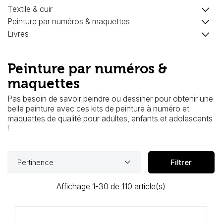
keyboard_arrow_down
Loisirs Créatifs
Textile & cuir
keyboard_arrow_down
Peinture par numéros & maquettes
keyboard_arrow_down
Coffrets & cadeaux
Livres
Encadrement
Peinture par numéros &
mail
Contact / Aide
maquettes
Pas besoin de savoir peindre ou dessiner pour obtenir une
belle peinture avec ces kits de peinture à numéro et
maquettes de qualité pour adultes, enfants et adolescents
!
keyboard_arrow_down
Pertinence
Filtrer
Affichage 1-30 de 110 article(s)