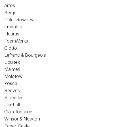
Loisirs Créatifs
Artos
Berge
Coffrets & cadeaux
Daler Rowney
Emballiso
Encadrement
Fleurus
FoamWerks
mail
Contact / Aide
Giotto
Lefranc & Bourgeois
Liquitex
Maimeri
Molotow
Posca
Reeves
Staedtler
Uni-ball
Clairefontaine
Winsor & Newton
Faber-Castell