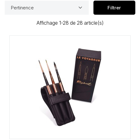
keyboard_arrow_down
Pertinence
Filtrer
Affichage 1-28 de 28 article(s)