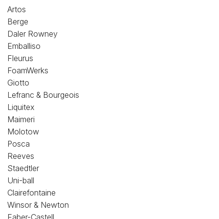
Loisirs Créatifs
Artos
Berge
Coffrets & cadeaux
Daler Rowney
Emballiso
Encadrement
Fleurus
FoamWerks
mail
Contact / Aide
Giotto
Lefranc & Bourgeois
Liquitex
Maimeri
Molotow
Posca
Reeves
Staedtler
Uni-ball
Clairefontaine
Winsor & Newton
Faber-Castell