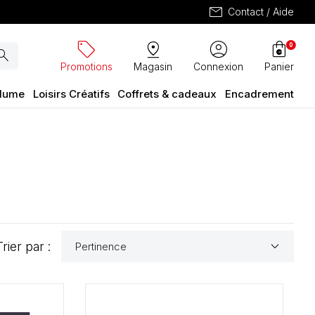
mail
Contact / Aide
sell
pin_drop
account_circle
shopping_bag
0
arch
Promotions
Magasin
Connexion
Panier
plume
Loisirs Créatifs
Coffrets & cadeaux
Encadrement
keyboard_arrow_down
Trier par :
Pertinence