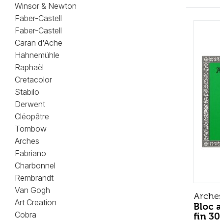
Winsor & Newton
Faber-Castell
Faber-Castell
Caran d'Ache
Hahnemühle
Raphaël
Cretacolor
Stabilo
Derwent
Cléopâtre
Tombow
Arches
Fabriano
Charbonnel
Rembrandt
Van Gogh
Arche
Art Creation
Bloc 
Cobra
fin 3