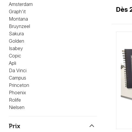
Amsterdam
Dès 
Graph'it
Montana
Bruynzeel
Sakura
Golden
Isabey
Copic
Apli
Da Vinci
Campus
Princeton
Phoenix
Rolife
Nielsen
keyboard_arrow_up
Prix