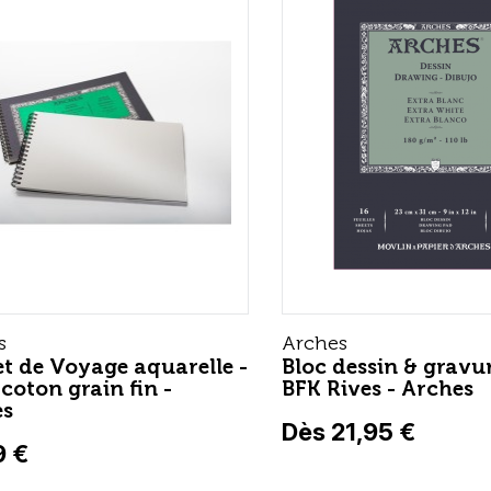
s
Arches
t de Voyage aquarelle -
Bloc dessin & gravur
coton grain fin -
BFK Rives - Arches
es
Dès 21,95 €
9 €