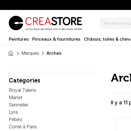
Peintures
Pinceaux & fournitures
Châssis, toiles & chev
home
Marques
Arches
Arc
Catégories
Royal Talens
Manet
Il y a 11
Sennelier
Lyra
Pébéo
Conté à Paris