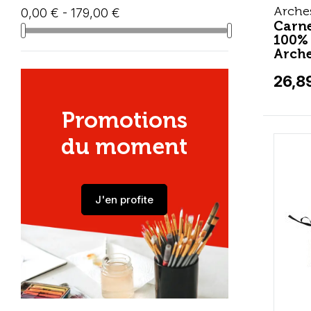
Arche
0,00 € - 179,00 €
Carne
100% 
Arch
26,8
Promotions
du moment
J'en profite