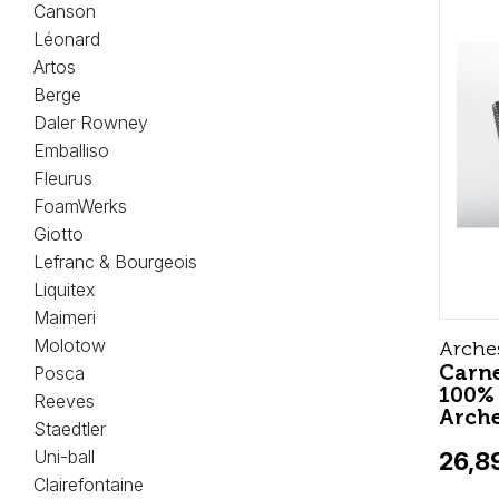
Canson
Léonard
Artos
Berge
Daler Rowney
Emballiso
Fleurus
FoamWerks
Giotto
Lefranc & Bourgeois
Liquitex
Maimeri
Molotow
Arche
Carne
Posca
100% 
Reeves
Arch
Staedtler
Uni-ball
26,8
Clairefontaine