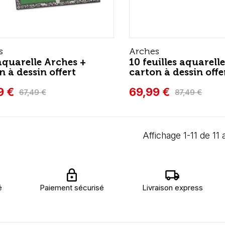
s
Arches
aquarelle Arches +
10 feuilles aquarell
n à dessin offert
carton à dessin offe
9 €
69,99 €
67,49 €
87,49 €
Affichage 1-11 de 11 a
é
Paiement sécurisé
Livraison express