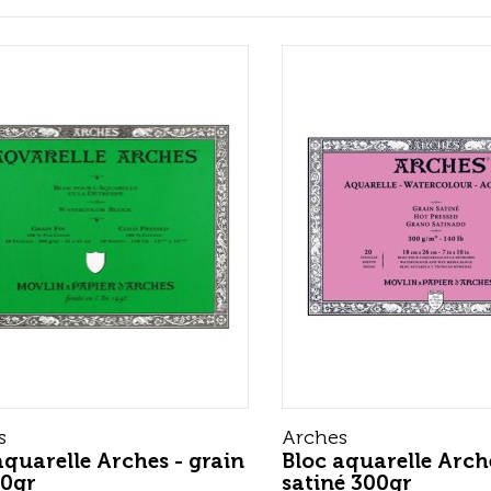
s
Arches
aquarelle Arches - grain
Bloc aquarelle Arch
00gr
satiné 300gr