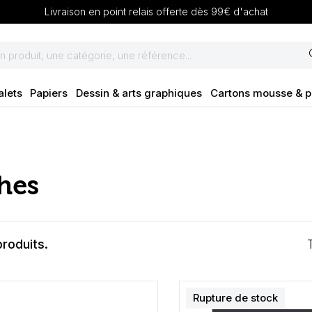
Livraison en point relais offerte dès 99€ d'achat
se
alets
Papiers
Dessin & arts graphiques
Cartons mousse & 
hes
 produits.
Rupture de stock