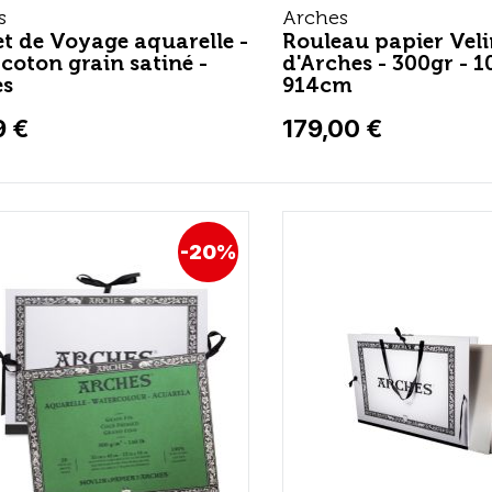
s
Arches
t de Voyage aquarelle -
Rouleau papier Vel
coton grain satiné -
d'Arches - 300gr - 1
es
914cm
9 €
179,00 €
-20%