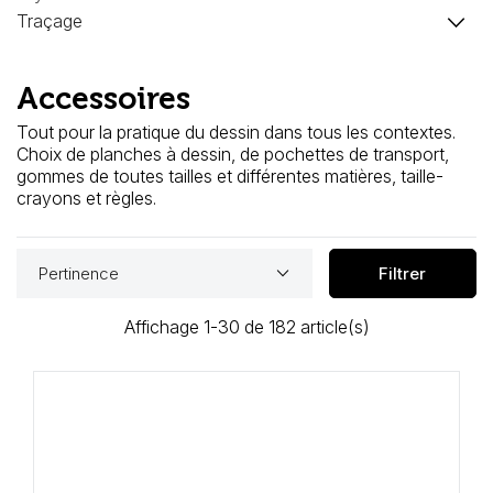
Loisirs Créatifs
keyboard_arrow_down
Traçage
Coffrets & cadeaux
Accessoires
Encadrement
Tout pour la pratique du dessin dans tous les contextes.
Choix de planches à dessin, de pochettes de transport,
mail
Contact / Aide
gommes de toutes tailles et différentes matières, taille-
crayons et règles.
keyboard_arrow_down
Pertinence
Filtrer
Affichage 1-30 de 182 article(s)