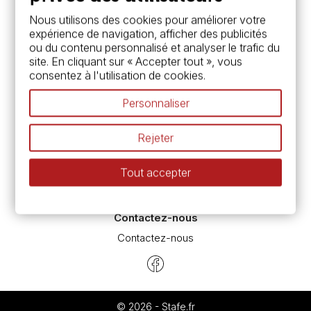
Services
Nous utilisons des cookies pour améliorer votre
expérience de navigation, afficher des publicités
Carte fidélité & avantages
ou du contenu personnalisé et analyser le trafic du
Chèque cadeau, bon cadeaux
site. En cliquant sur « Accepter tout », vous
Devis & bon de commande
consentez à l'utilisation de cookies.
Pass culture - mode d'emploi
Nos promotions en cours
Personnaliser
Espace conseils
L’aquarelle en tubes ou en godets ?
Rejeter
Le vocabulaire technique de l’aquarelle
Différence entre peinture Fine et Extra-fine
Tout accepter
Préparer une toile pour peinture à l'huile et acrylique
Nettoyage et entretien des pinceaux
Contactez-nous
Contactez-nous
© 2026 - Stafe.fr