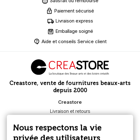
Satisfait ou remboursé
Paiement sécurisé
Livraison express
Emballage soigné
Aide et conseils Service client
Creastore, vente de fournitures beaux-arts
depuis 2000
Creastore
Livraison et retours
Nous connaître
Paiement sécurisé
Nous respectons la vie
FAQ
Boutique à Angers
privée des utilisateurs