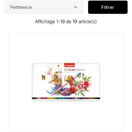
keyboard_arrow_down
Pertinence
Filtrer
Affichage 1-19 de 19 article(s)