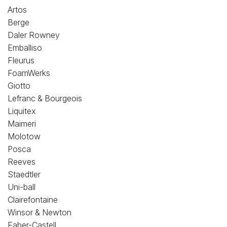
Loisirs Créatifs
Artos
Berge
Coffrets & cadeaux
Daler Rowney
Emballiso
Encadrement
Fleurus
FoamWerks
mail
Contact / Aide
Giotto
Lefranc & Bourgeois
Liquitex
Maimeri
Molotow
Posca
Reeves
Staedtler
Uni-ball
Clairefontaine
Winsor & Newton
Faber-Castell