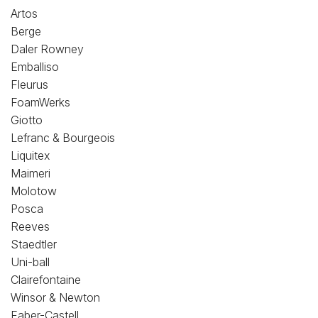
Loisirs Créatifs
Artos
Berge
Coffrets & cadeaux
Daler Rowney
Emballiso
Encadrement
Fleurus
FoamWerks
mail
Contact / Aide
Giotto
Lefranc & Bourgeois
Liquitex
Maimeri
Molotow
Posca
Reeves
Staedtler
Uni-ball
Clairefontaine
Winsor & Newton
Faber-Castell