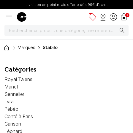
Livraison en point relais offerte dès 99€ d'achat
menu
sell
pin_drop
account_circle
shopping_bag
0
search
home
Peintures
Marques
Stabilo
Pinceaux & fournitures
Catégories
Châssis, toiles & chevalets
Royal Talens
Manet
Papiers
Sennelier
Lyra
Dessin & arts graphiques
Pébéo
Conté à Paris
Cartons mousse & plume
Canson
Léonard