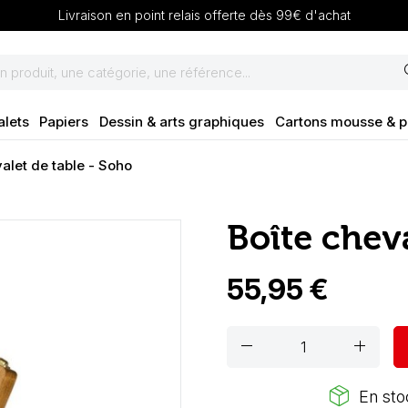
Livraison en point relais offerte dès 99€ d'achat
se
alets
Papiers
Dessin & arts graphiques
Cartons mousse & 
alet de table - Soho
Boîte cheva
55,95 €
remove
add
package_2
En stoc