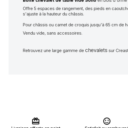
Boîte chevalet de table vide Soho
en bois d'orme t
Offre 5 espaces de rangement, des pieds en caoutchouc
s'ajuste à la hauteur du châssis.
Pour châssis ou carnet de croquis jusqu'à 65 cm de h
Vendu vide, sans accessoires.
chevalets
Retrouvez une large gamme de
sur Creast