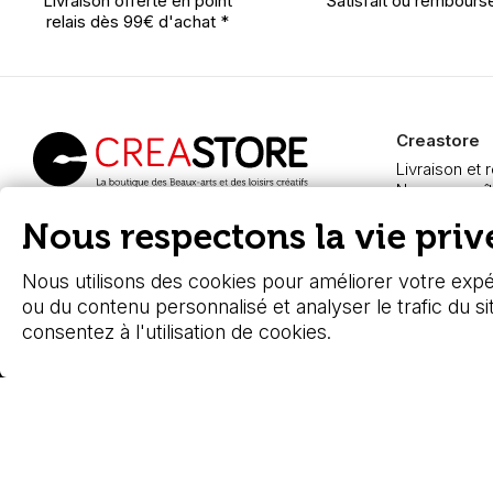
Livraison offerte en point
Satisfait ou rembours
relais dès 99€ d'achat *
Creastore
Livraison et 
Nous connaît
Paiement sé
Creastore, vente de
Nous respectons la vie privé
FAQ
fournitures beaux-arts
Boutique à A
depuis 2000
Nous utilisons des cookies pour améliorer votre expér
ou du contenu personnalisé et analyser le trafic du si
consentez à l'utilisation de cookies.
© 2026 - Stafe.fr