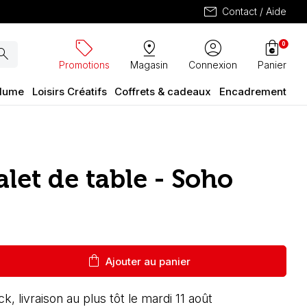
mail
Contact / Aide
sell
pin_drop
account_circle
shopping_bag
0
arch
Promotions
Magasin
Connexion
Panier
plume
Loisirs Créatifs
Coffrets & cadeaux
Encadrement
let de table - Soho
shopping_bag
Ajouter au panier
k, livraison au plus tôt le mardi 11 août