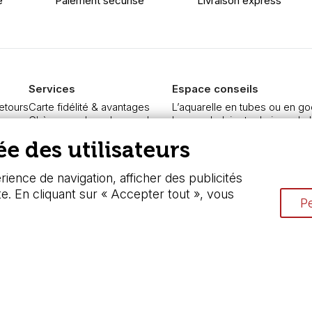
é
Paiement sécurisé
Livraison express
Services
Espace conseils
retours
Carte fidélité & avantages
L’aquarelle en tubes ou en go
re
Chèque cadeau, bon cadeaux
Le vocabulaire technique de l
curisé
Devis & bon de commande
Différence entre peinture Fine
e des utilisateurs
Pass culture - mode d'emploi
Préparer une toile pour peintur
ngers
Nos promotions en cours
Nettoyage et entretien des p
ience de navigation, afficher des publicités
te. En cliquant sur « Accepter tout », vous
Pe