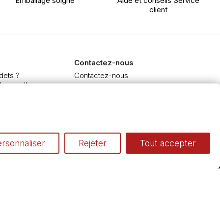
Emballage soigné
Aide et conseils Service
client
Contactez-nous
dets ?
Contactez-nous
’aquarelle
 et Extra-fine
e à l'huile et acrylique
inceaux
rsonnaliser
Rejeter
Tout accepter
Conditions générales de vente
Cookies