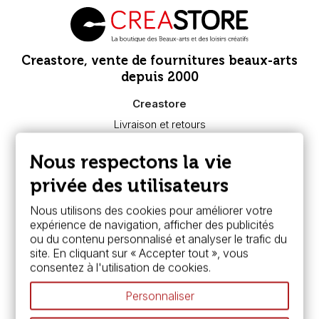
Creastore, vente de fournitures beaux-arts
depuis 2000
Creastore
Livraison et retours
Nous connaître
Paiement sécurisé
Nous respectons la vie
FAQ
Boutique à Angers
privée des utilisateurs
Services
Nous utilisons des cookies pour améliorer votre
expérience de navigation, afficher des publicités
Carte fidélité & avantages
ou du contenu personnalisé et analyser le trafic du
Chèque cadeau, bon cadeaux
site. En cliquant sur « Accepter tout », vous
Devis & bon de commande
consentez à l'utilisation de cookies.
Pass culture - mode d'emploi
Nos promotions en cours
Personnaliser
Espace conseils