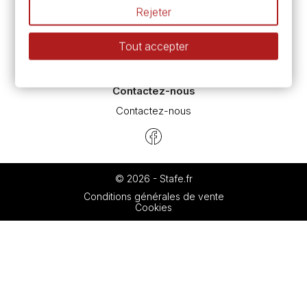
L’aquarelle en tubes ou en godets ?
Rejeter
Le vocabulaire technique de l’aquarelle
Différence entre peinture Fine et Extra-fine
Tout accepter
Préparer une toile pour peinture à l'huile et acrylique
Nettoyage et entretien des pinceaux
Contactez-nous
Contactez-nous
© 2026 - Stafe.fr
Conditions générales de vente
Cookies