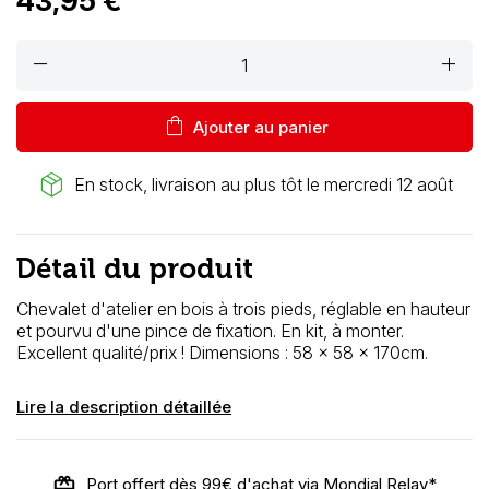
43,95 €
remove
add
shopping_bag
Ajouter au panier
package_2
En stock, livraison au plus tôt le mercredi 12 août
Détail du produit
Chevalet d'atelier en bois à trois pieds, réglable en hauteur
et pourvu d'une pince de fixation. En kit, à monter.
Excellent qualité/prix ! Dimensions : 58 x 58 x 170cm.
Lire la description détaillée
Port offert dès 99€ d'achat via Mondial Relay*