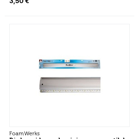
3,50 €
FoamWerks