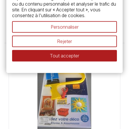
ou du contenu personnalisé et analyser le trafic du
site. En cliquant sur « Accepter tout », vous
consentez à l'utilisation de cookies.
Tube de colle en gel - Scotch
Personnaliser
2,99 €
Rejeter
Tout accepter
Rupture de stock