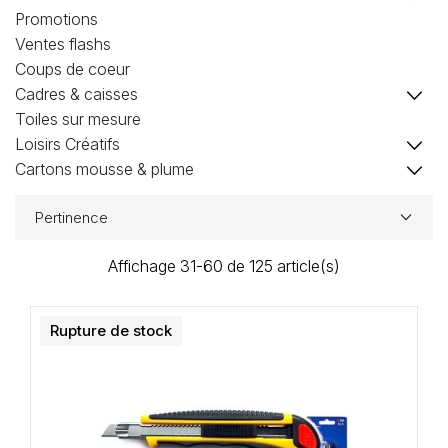
Loisirs Créatifs
Promotions
Ventes flashs
Coffrets & cadeaux
Coups de coeur
keyboard_arrow_down
Cadres & caisses
Encadrement
Toiles sur mesure
keyboard_arrow_down
Loisirs Créatifs
mail
Contact / Aide
keyboard_arrow_down
Cartons mousse & plume
keyboard_arrow_down
Pertinence
Affichage 31-60 de 125 article(s)
Rupture de stock