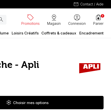
mail
Contact / Aide
sell
pin_drop
account_circle
shopping_bag
0
arch
Promotions
Magasin
Connexion
Panier
plume
Loisirs Créatifs
Coffrets & cadeaux
Encadrement
he - Apli
settings
Choisir mes options