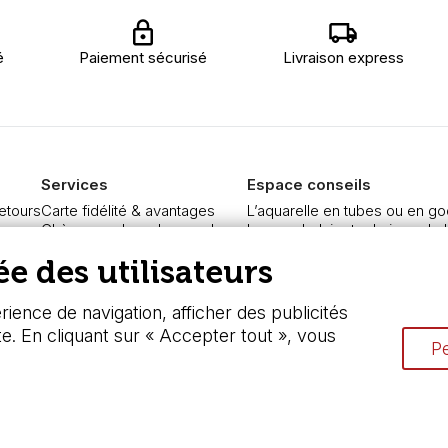
é
Paiement sécurisé
Livraison express
Services
Espace conseils
retours
Carte fidélité & avantages
L’aquarelle en tubes ou en go
re
Chèque cadeau, bon cadeaux
Le vocabulaire technique de l
curisé
Devis & bon de commande
Différence entre peinture Fine
e des utilisateurs
Pass culture - mode d'emploi
Préparer une toile pour peintur
ngers
Nos promotions en cours
Nettoyage et entretien des p
ience de navigation, afficher des publicités
te. En cliquant sur « Accepter tout », vous
Pe