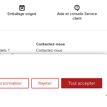
Emballage soigné
Aide et conseils Service
client
Contactez-nous
dets ?
Contactez-nous
’aquarelle
 et Extra-fine
e à l'huile et acrylique
inceaux
rsonnaliser
Rejeter
Tout accepter
Conditions générales de vente
Cookies