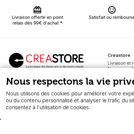
Livraison offerte en point
Satisfait ou rembours
relais dès 99€ d'achat *
Creastore
Livraison et 
Nous connaît
Paiement sé
Creastore, vente de
Nous respectons la vie privé
FAQ
fournitures beaux-arts
Boutique à A
depuis 2000
Nous utilisons des cookies pour améliorer votre expér
ou du contenu personnalisé et analyser le trafic du si
consentez à l'utilisation de cookies.
© 2026 - Stafe.fr