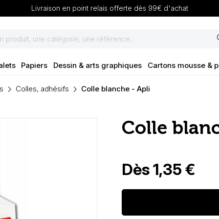
Livraison en point relais offerte dès 99€ d'achat
se
alets
Papiers
Dessin & arts graphiques
Cartons mousse & 
s
Colles, adhésifs
Colle blanche - Apli
Colle blanc
Dès 1,35 €