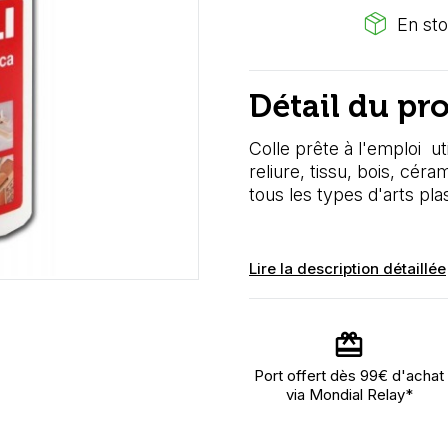
package_2
En sto
Détail du pr
Colle prête à l'emploi uti
reliure, tissu, bois, cér
tous les types d'arts pla
Lire la description détaillée
Port offert dès 99€ d'achat
via Mondial Relay*