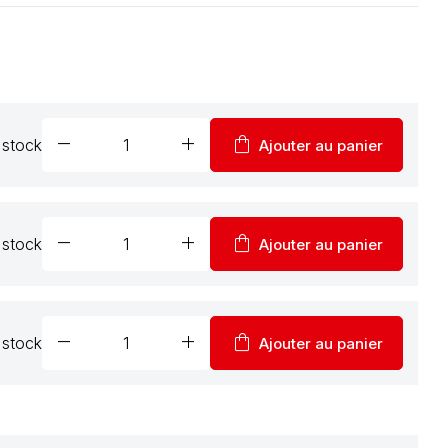
remove
add
shopping_bag
 stock
Ajouter au panier
remove
add
shopping_bag
 stock
Ajouter au panier
remove
add
shopping_bag
 stock
Ajouter au panier