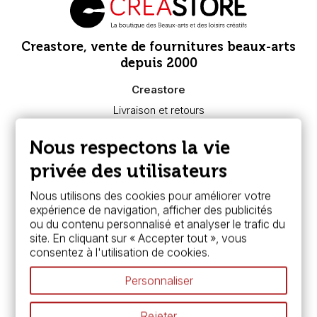
Creastore, vente de fournitures beaux-arts
depuis 2000
Creastore
Livraison et retours
Nous connaître
Paiement sécurisé
Nous respectons la vie
FAQ
Boutique à Angers
privée des utilisateurs
Services
Nous utilisons des cookies pour améliorer votre
expérience de navigation, afficher des publicités
Carte fidélité & avantages
ou du contenu personnalisé et analyser le trafic du
Chèque cadeau, bon cadeaux
site. En cliquant sur « Accepter tout », vous
Devis & bon de commande
consentez à l'utilisation de cookies.
Pass culture - mode d'emploi
Nos promotions en cours
Personnaliser
Espace conseils
L’aquarelle en tubes ou en godets ?
Rejeter