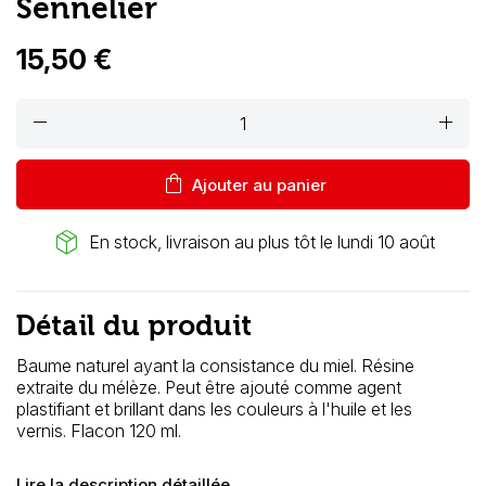
Sennelier
15,50 €
remove
add
shopping_bag
Ajouter au panier
package_2
En stock, livraison au plus tôt le lundi 10 août
Détail du produit
Baume naturel ayant la consistance du miel. Résine
extraite du mélèze. Peut être ajouté comme agent
plastifiant et brillant dans les couleurs à l'huile et les
vernis.
Flacon 120 ml.
Lire la description détaillée