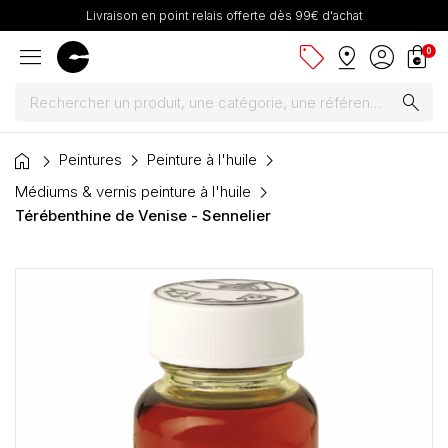
Livraison en point relais offerte dès 99€ d'achat
menu
sell
pin_drop
account_circle
shopping_bag
0
search
home
Peintures
Peintures
Peinture à l'huile
Médiums & vernis peinture à l'huile
Pinceaux & fournitures
Térébenthine de Venise - Sennelier
Châssis, toiles & chevalets
Papiers
Dessin & arts graphiques
Cartons mousse & plume