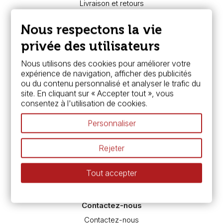
Livraison et retours
Nous connaître
Paiement sécurisé
Nous respectons la vie
FAQ
Boutique à Angers
privée des utilisateurs
Services
Nous utilisons des cookies pour améliorer votre
expérience de navigation, afficher des publicités
Carte fidélité & avantages
ou du contenu personnalisé et analyser le trafic du
Chèque cadeau, bon cadeaux
site. En cliquant sur « Accepter tout », vous
Devis & bon de commande
consentez à l'utilisation de cookies.
Pass culture - mode d'emploi
Nos promotions en cours
Personnaliser
Espace conseils
L’aquarelle en tubes ou en godets ?
Rejeter
Le vocabulaire technique de l’aquarelle
Différence entre peinture Fine et Extra-fine
Tout accepter
Préparer une toile pour peinture à l'huile et acrylique
Nettoyage et entretien des pinceaux
Contactez-nous
Contactez-nous