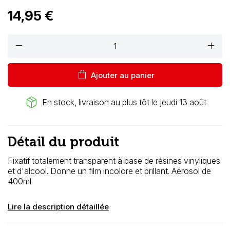
14,95 €
remove
add
shopping_bag
Ajouter au panier
package_2
En stock, livraison au plus tôt le jeudi 13 août
Détail du produit
Fixatif totalement transparent à base de résines vinyliques
et d'alcool. Donne un film incolore et brillant. Aérosol de
400ml
Lire la description détaillée