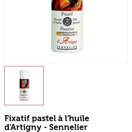
Loisirs Créatifs
Coffrets & cadeaux
Encadrement
mail
Contact / Aide
Fixatif pastel à l'huile
d'Artigny - Sennelier