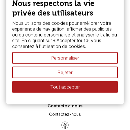
Nous respectons la vie
FAQ
Boutique à Angers
privée des utilisateurs
Services
Nous utilisons des cookies pour améliorer votre
expérience de navigation, afficher des publicités
Carte fidélité & avantages
ou du contenu personnalisé et analyser le trafic du
Chèque cadeau, bon cadeaux
site. En cliquant sur « Accepter tout », vous
Devis & bon de commande
consentez à l'utilisation de cookies.
Pass culture - mode d'emploi
Nos promotions en cours
Personnaliser
Espace conseils
L’aquarelle en tubes ou en godets ?
Rejeter
Le vocabulaire technique de l’aquarelle
Différence entre peinture Fine et Extra-fine
Tout accepter
Préparer une toile pour peinture à l'huile et acrylique
Nettoyage et entretien des pinceaux
Contactez-nous
Contactez-nous