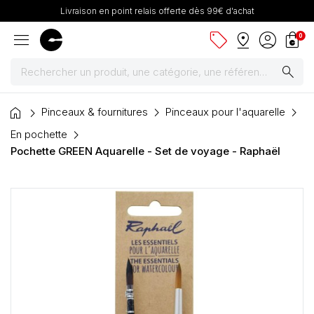
Livraison en point relais offerte dès 99€ d'achat
menu
sell
pin_drop
account_circle
shopping_bag
0
search
home
Peintures
Pinceaux & fournitures
Pinceaux pour l'aquarelle
En pochette
Pinceaux & fournitures
Pochette GREEN Aquarelle - Set de voyage - Raphaël
Châssis, toiles & chevalets
Papiers
Dessin & arts graphiques
Cartons mousse & plume