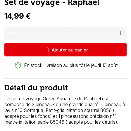
Set de voyage - Raphaël
14,99 €
remove
add
shopping_bag
Ajouter au panier
package_2
En stock, livraison au plus tôt le jeudi 13 août
Détail du produit
Ce set de voyage Green Aquarelle de Raphaël est
composé de 2 pinceaux d'une grande qualité : 1 pinceau à
lavis n°0 Softaqua, Petit-gris imitation squirrel 8056 (
adapté pour les fonds) et 1 pinceau rond précision n°1,
martre imitation sable 85046 ( adapté pour les détails).