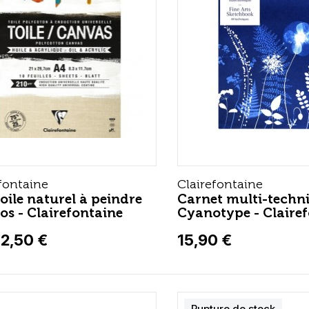
fontaine
Clairefontaine
toile naturel à peindre
Carnet multi-techn
s - Clairefontaine
Cyanotype - Claire
12,50 €
15,90 €
Rupture de stock