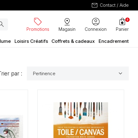
mail
Contact / Aide
sell
pin_drop
account_circle
shopping_bag
0
arch
Promotions
Magasin
Connexion
Panier
plume
Loisirs Créatifs
Coffrets & cadeaux
Encadrement
keyboard_arrow_down
Trier par :
Pertinence