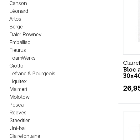
Canson
Léonard
Artos
Berge
Daler Rowney
Emballiso
Fleurus
FoamWerks
Claire
Giotto
Bloc 
Lefranc & Bourgeois
30x4
Liquitex
26,9
Maimeri
Molotow
Posca
Reeves
Staedtler
Uni-ball
Clairefontaine