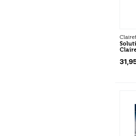
Claire
Solut
Clair
31,9