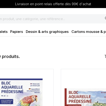
Livraison en point relais offerte dès 99€ d'achat
se
alets
Papiers
Dessin & arts graphiques
Cartons mousse & 
9 produits.