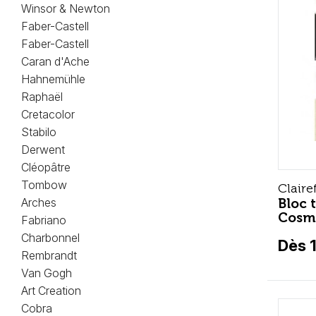
Winsor & Newton
Faber-Castell
Faber-Castell
Caran d'Ache
Hahnemühle
Raphaël
Cretacolor
Stabilo
Derwent
Cléopâtre
Tombow
Claire
Bloc 
Arches
Cosmo
Fabriano
Charbonnel
Dès 
Rembrandt
Van Gogh
Art Creation
Cobra