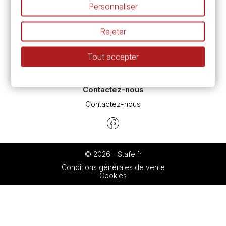
Personnaliser
Espace conseils
L’aquarelle en tubes ou en godets ?
Rejeter
Le vocabulaire technique de l’aquarelle
Différence entre peinture Fine et Extra-fine
Tout accepter
Préparer une toile pour peinture à l'huile et acrylique
Nettoyage et entretien des pinceaux
Contactez-nous
Contactez-nous
© 2026 - Stafe.fr
Conditions générales de vente
Cookies