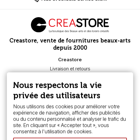
Creastore, vente de fournitures beaux-arts
depuis 2000
Creastore
Livraison et retours
Nous connaître
Paiement sécurisé
Nous respectons la vie
FAQ
Boutique à Angers
privée des utilisateurs
Services
Nous utilisons des cookies pour améliorer votre
expérience de navigation, afficher des publicités
Carte fidélité & avantages
ou du contenu personnalisé et analyser le trafic du
Chèque cadeau, bon cadeaux
site. En cliquant sur « Accepter tout », vous
Devis & bon de commande
consentez à l'utilisation de cookies.
Pass culture - mode d'emploi
Nos promotions en cours