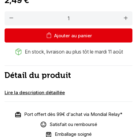
2,49 €
remove
add
shopping_bag
Ajouter au panier
package_2
En stock, livraison au plus tôt le mardi 11 août
Détail du produit
Lire la description détaillée
Port offert dès 99€ d'achat via Mondial Relay*
Satisfait ou remboursé
Emballage soigné